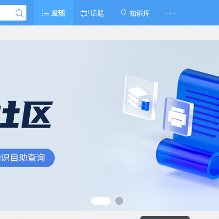
发现
话题
知识库
· · ·