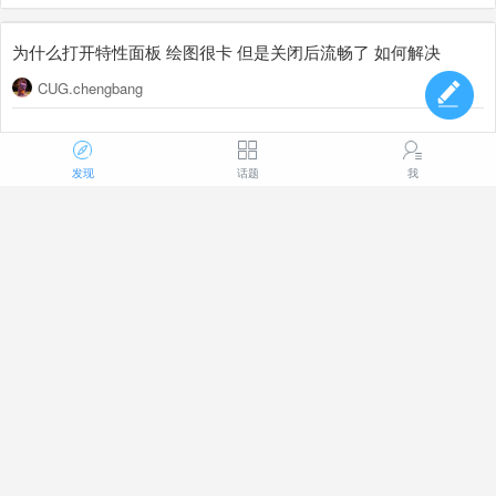
为什么打开特性面板 绘图很卡 但是关闭后流畅了 如何解决
CUG.chengbang
137
1
2026-07-20 09:23
发现
话题
我
学生版申请求助
15104125428_1
学生版怎么申请啊，找不到入口
363
1
2026-07-17 09:09
"LMTOOLS"许可证服务器，浩辰与中...
浩瀚心灵_1
"LMTOOLS"许可证服务器，浩辰与中望的许可证，只能二选一启动，不
能两个都处于运行中！启动了浩辰的许可证，中望就无法启动，反之也是