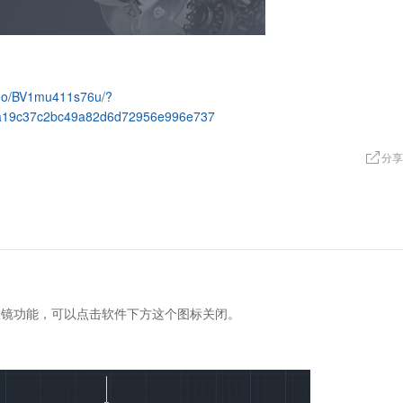
video/BV1mu411s76u/?
a19c37c2bc49a82d6d72956e996e737
分享
大镜功能，可以点击软件下方这个图标关闭。