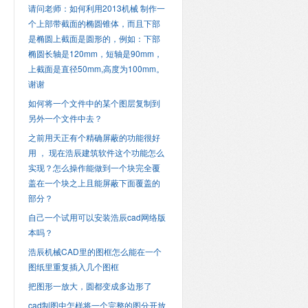
请问老师：如何利用2013机械 制作一
个上部带截面的椭圆锥体，而且下部
是椭圆上截面是圆形的，例如：下部
椭圆长轴是120mm，短轴是90mm，
上截面是直径50mm,高度为100mm。
谢谢
如何将一个文件中的某个图层复制到
另外一个文件中去？
之前用天正有个精确屏蔽的功能很好
用 ， 现在浩辰建筑软件这个功能怎么
实现？怎么操作能做到一个块完全覆
盖在一个块之上且能屏蔽下面覆盖的
部分？
自己一个试用可以安装浩辰cad网络版
本吗？
浩辰机械CAD里的图框怎么能在一个
图纸里重复插入几个图框
把图形一放大，圆都变成多边形了
cad制图中怎样将一个完整的图分开放