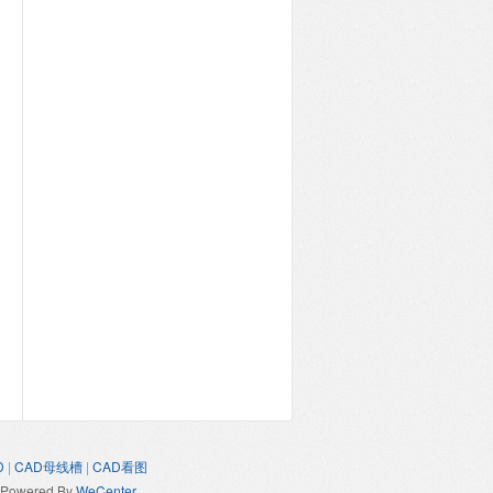
D
|
CAD母线槽
|
CAD看图
Powered By
WeCenter