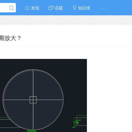
发现
话题
知识库
· · ·
圈放大？