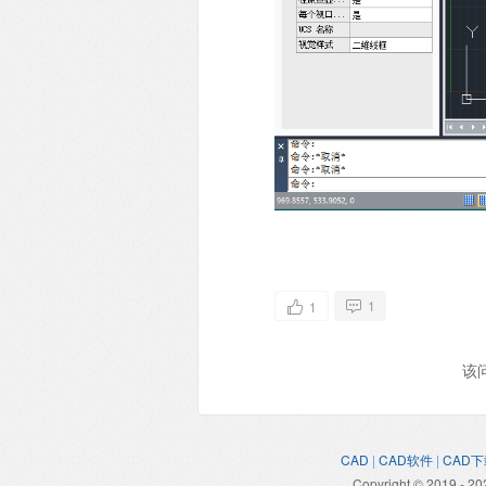
1
1
该
CAD
|
CAD软件
|
CAD下
Copyright © 2019 - 20