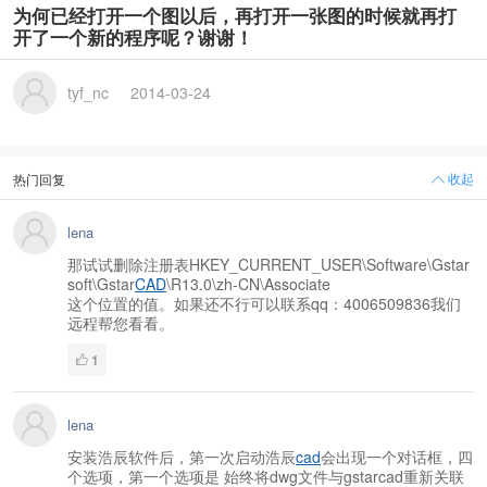
为何已经打开一个图以后，再打开一张图的时候就再打
开了一个新的程序呢？谢谢！
tyf_nc
2014-03-24
收起
热门回复
lena
那试试删除注册表HKEY_CURRENT_USER\Software\Gstar
soft\Gstar
CAD
\R13.0\zh-CN\Associate
这个位置的值。如果还不行可以联系qq：4006509836我们
远程帮您看看。
1
lena
安装浩辰软件后，第一次启动浩辰
cad
会出现一个对话框，四
个选项，第一个选项是 始终将dwg文件与gstarcad重新关联