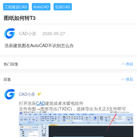
工程建设CAD
AutoCAD
浩辰CAD
图纸如何转T3
CAD小苏
2020-05-27
浩辰建筑图在AutoCAD不识别怎么办
收起
热门回复
收起
回复
CAD小苏
打开浩辰
CAD
建筑或者水暖电软件
文件布图→图形导出(TXDC)，选择导出为天正3文件即可