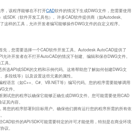
程序，该程序能够在不打开
CAD
软件的情况下生成DWG文件，您需要使用
）或SDK（软件开发工具包）。许多CAD软件提供商（如Autodesk、
）都提供了这样的工具，允许开发者编写能够操作DWG文件的自定义程序。
：首先，您需要选择一个CAD软件开发工具。Autodesk AutoCAD提供了
I，这些API允许开发者在不打开AutoCAD的情况下创建、编辑和保存DWG文件。
的工具。
**：熟悉所选API或SDK的文档和示例代码。这将帮助您了解如何创建DWG文
圆、多段线等）以及设置这些元素的属性。
择的编程语言（如C++、C#、VB.NET等）编写代码。您的程序需要能够调用
DWG文件。
中，不断测试您的程序以确保它能够正确生成DWG文件。您可能需要使用CAD
验证其内容。
测试后，将您的程序部署到目标用户。确保他们拥有运行您的程序所需的所有依
库。
，某些CAD软件的API/SDK可能需要特定的许可才能使用，特别是在商业环境
可协议。