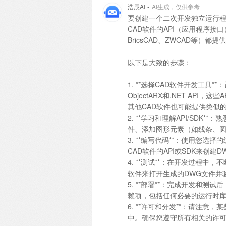
-
浩辰AI
AI生成，仅供参考
要创建一个二次开发独立运行
CAD软件的API（应用程序接口
BricsCAD、ZWCAD等
以下是大致的步骤：
1. **选择CAD软件开发工具**
ObjectARX和.NET AP
其他CAD软件也可能提供类似
2. **学习和理解API/SDK
件、添加图形元素（如线条、
3. **编写代码**：使用您选
CAD软件的API或SDK来创建
4. **测试**：在开发过程
软件来打开生成的DWG文件并
5. **部署**：完成开发和
赖项，包括任何必要的运行时
6. **许可和分发**：请注意
中。确保您遵守所有相关的许