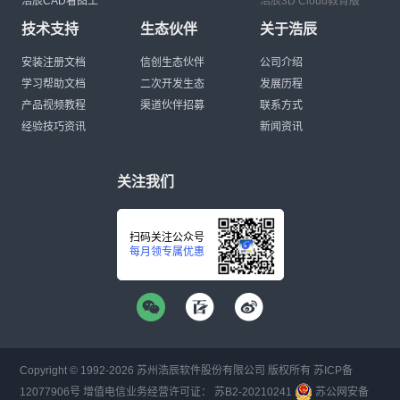
浩辰CAD看图王
浩辰3D Cloud教育版
技术支持
生态伙伴
关于浩辰
安装注册文档
信创生态伙伴
公司介绍
学习帮助文档
二次开发生态
发展历程
产品视频教程
渠道伙伴招募
联系方式
经验技巧资讯
新闻资讯
关注我们
扫码关注公众号
每月领专属优惠
Copyright © 1992-
2026
苏州浩辰软件股份有限公司 版权所有
苏ICP备
12077906号
增值电信业务经营许可证：
苏B2-20210241
苏公网安备