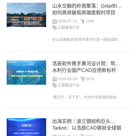
山水交融的岭南聚落：GstarBIM
如何高效破局高端度假村项目
2026-07-13
1406
工程建设行业
在山水相依的自然环境中打造一座延续岭南地域文化质感的高端酒店，是一个涵盖建筑、土建与室内多专业的复杂挑战。项目希望重新组织山、水、林与建筑之间的关系，使整体空间更贴近传统岭南聚落临水展开的场所逻辑。面...
浩辰软件携手黄河设计院：筑牢
水利行业国产CAD应用新标杆
2026-05-28
2319
工程建设行业
“黄河宁，天下平”。作为中华民族的母亲河，黄河的治理保护自古以来就是关乎国计民生的重大工程。黄河勘测规划设计研究院有限公司（以下简称“黄河设计院”）始建于1956年，前身为水利部黄河水利委员会勘测规划...
出海实例｜波兰钢结构巨头
Tarkon：以浩辰CAD铸就全球钢
结构工程标杆