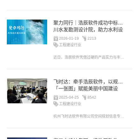
聚力同行｜浩辰软件成功中标四
川水发勘测设计院，助力水利设
计国产化升级
2026-01-19
2213
工程建设行业
近日，浩辰软件凭借过硬的产品实力与丰富的行业服务经验，在四川水发勘测设计研究有限公司（以下简称 “四川水发勘测设计院”）CAD 软件采购项目中成功中标，将为其提供全系列正版化设计解决方案，携手推动水利...
飞时达：牵手浩辰软件，以规划
「一张图」赋能美丽中国建设
2025-04-25
8542
工程建设行业
杭州飞时达软件有限公司空间规划信息专家浩辰CAD平台的二次开发接口更丰富，浩辰CAD基本涵盖国外CAD的接口，且挂接效率更快。而且浩辰软件提供了强大的二次开发技术支持，为我们公司的定制开发提供了坚实护...