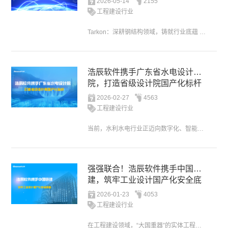
2026-05-14
2155
工程建设行业
Tarkon：深耕钢结构领域，铸就行业底蕴 Tarkon 是一家源自欧洲、专注钢结构工程领域的知名企业。公司成立于 2000 年，由波兰与比利时联合注资。自创立以来，Tarkon 凭借专业的钢结构设计...
浩辰软件携手广东省水电设计
院，打造省级设计院国产化标杆
2026-02-27
4563
工程建设行业
当前，水利水电行业正迈向数字化、智能化转型的关键阶段，国家水利建设全面提速与国产化替代政策深化并行，行业却普遍面临技术更新滞后、数据孤岛凸显、国外软件依赖导致的安全隐患、多专业协同效率低下等共性难题。...
强强联合！浩辰软件携手中国铁
建，筑牢工业设计国产化安全底
座
2026-01-23
4053
工程建设行业
在工程建设领域，“大国重器”的实体工程质量与数字化设计能力深度绑定，直接关系到国家战略安全与行业发展根基。作为全球顶尖的综合建设集团，中国铁建股份有限公司（以下简称 “中国铁建”）在迈向“百年工程”...