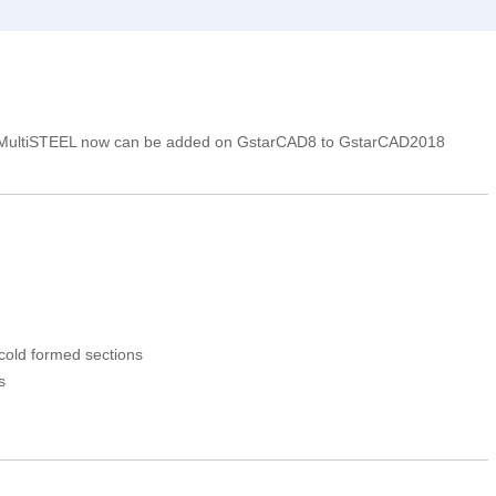
on MultiSTEEL now can be added on GstarCAD8 to GstarCAD2018
d cold formed sections
s