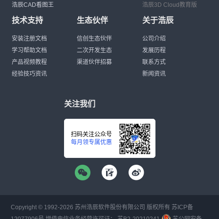
浩辰CAD看图王
浩辰3D Cloud教育版
技术支持
生态伙伴
关于浩辰
安装注册文档
信创生态伙伴
公司介绍
学习帮助文档
二次开发生态
发展历程
产品视频教程
渠道伙伴招募
联系方式
经验技巧资讯
新闻资讯
关注我们
扫码关注公众号
每月领专属优惠
Copyright © 1992-
2026
苏州浩辰软件股份有限公司 版权所有
苏ICP备
12077906号
增值电信业务经营许可证：
苏B2-20210241
苏公网安备