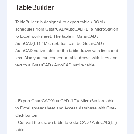
TableBuilder
TableBuilder is designed to export table / BOM /
schedules from GstarCAD/AutoCAD (LT)/ MicroStation
to Excel worksheet. The table in GstarCAD /
AutoCAD(LT) / MicroStation can be GstarCAD /
AutoCAD native table or the table drawn with lines and
text. Also you can convert a table drawn with lines and
text to a GstarCAD / AutoCAD native table..
- Export GstarCAD/AutoCAD (LT)/ MicroStation table
to Excel spreadsheet and Access database with One-
Click button.
- Convert the drawn table to GstarCAD / AutoCAD(LT)
table.