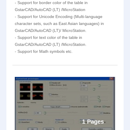
- Support for border color of the table in
GstarCAD/AutoCAD (LT) /MicroStation
- Support for Unicode Encoding (Multi-language
character sets, such as East Asian languages) in
GstarCAD/AutoCAD (LT)/ MicroStation.
- Support for text color of the table in
GstarCAD/AutoCAD (LT) /MicroStation.
- Support for Math symbols etc.
1 Pages