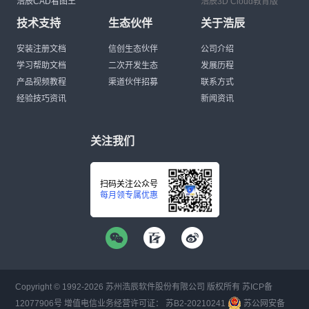
浩辰CAD看图王
浩辰3D Cloud教育版
技术支持
生态伙伴
关于浩辰
安装注册文档
信创生态伙伴
公司介绍
学习帮助文档
二次开发生态
发展历程
产品视频教程
渠道伙伴招募
联系方式
经验技巧资讯
新闻资讯
关注我们
扫码关注公众号
每月领专属优惠
Copyright © 1992-
2026
苏州浩辰软件股份有限公司 版权所有
苏ICP备
12077906号
增值电信业务经营许可证：
苏B2-20210241
苏公网安备