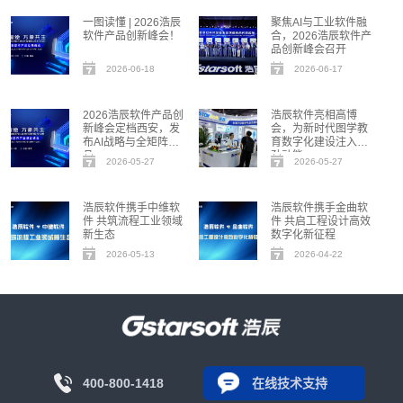
一图读懂 | 2026浩辰
聚焦AI与工业软件融
软件产品创新峰会！
合，2026浩辰软件产
品创新峰会召开
2026-06-18
2026-06-17
2026浩辰软件产品创
浩辰软件亮相高博
新峰会定档西安，发
会，为新时代图学教
布AI战略与全矩阵新
育数字化建设注入强
品
劲动能
2026-05-27
2026-05-27
浩辰软件携手中维软
浩辰软件携手金曲软
件 共筑流程工业领域
件 共启工程设计高效
新生态
数字化新征程
2026-05-13
2026-04-22
400-800-1418
在线技术支持