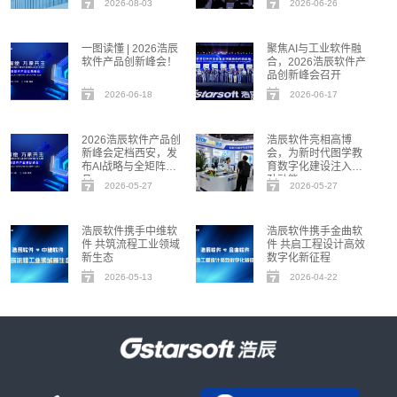
2026-08-03
2026-06-26
一图读懂 | 2026浩辰
聚焦AI与工业软件融
软件产品创新峰会！
合，2026浩辰软件产
品创新峰会召开
2026-06-18
2026-06-17
2026浩辰软件产品创
浩辰软件亮相高博
新峰会定档西安，发
会，为新时代图学教
布AI战略与全矩阵新
育数字化建设注入强
品
劲动能
2026-05-27
2026-05-27
浩辰软件携手中维软
浩辰软件携手金曲软
件 共筑流程工业领域
件 共启工程设计高效
新生态
数字化新征程
2026-05-13
2026-04-22