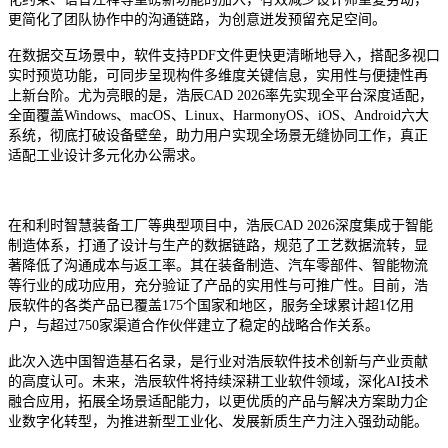
更简化了团队协作中的沟通链路，为创意迸发预留充足空间。
在数据交互场景中，软件支持PDF文件更快更清晰地导入，搭配多视口
实时预览功能，可同步呈现构件多维度关键信息，实用性与便捷性再
上新台阶。尤为亮眼的是，浩辰CAD 2026率先实现全平台深度适配，
全面覆盖Windows、macOS、Linux、HarmonyOS、iOS、Android六大
系统，彻底打破设备壁垒，助力用户实现全场景无缝协同工作，真正
适配工业设计多元化办公需求。
在和利时智慧装备工厂等典型项目中，浩辰CAD 2026深度集成于智能
制造体系，打通了设计与生产的数据链路，规范了工艺数据流转，显
著降低了沟通成本与返工率。其在装备制造、汽车零部件、智能物流
等行业的成功应用，充分验证了产品的实用性与可推广性。目前，浩
辰软件的各类产品已覆盖175个国家和地区，服务全球累计超1亿用
户，与超过750家渠道合作伙伴建立了稳定的战略合作关系。
此次入选中国智造基石名录，是行业对浩辰软件技术创新与产业贡献
的高度认可。未来，浩辰软件将持续深耕工业软件领域，深化AI技术
融合应用，拓展全场景适配能力，以更优质的产品与解决方案助力企
业数字化转型，为推进新型工业化、发展新质生产力注入强劲动能。