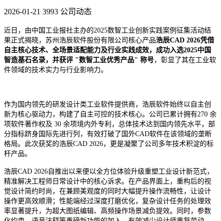
2026-01-21
3993
公司动态
近日，由中国工业报社主办的2025数智工业创新实践案例征集活动结
果正式揭晓，苏州浩辰软件股份有限公司核心产品
浩辰CAD
2026凭借
自主核心技术、全场景适配能力及行业实践成效，成功入选2025中国
智造基石名录，并获评 "数智工业优秀产品" 称号
，
彰显了其在工业软
件领域的技术实力与行业影响力。
作为国内领先的研发设计类工业软件提供商，浩辰软件始终以自主创
新为核心驱动力，构建了自主可控的技术核心。公司已累计拥有270 余
项软件著作权及 30 余项境内外专利，总体技术达到国内领先水平，部
分指标跻身国际先进行列，有效打破了国外CAD软件在该领域的垄断
格局。此次获奖的浩辰CAD 2026，更是凝聚了公司多年技术积淀的标
杆产品。
浩辰CAD 2026自推出以来便以全方位体验升级重塑工业设计新范式，
精准解决工程师日常设计中的核心诉求。在产品界面上，重构后的视
觉设计简约时尚，在兼顾美观度的同时大幅提升操作流畅性，让设计
操作更高效顺滑；性能端经过深度打磨优化，复杂设计任务的处理效
率显著提升，为超大图纸编辑、高频操作场景减负提效。同时，参数
化约束、语音注释等重磅新功能的加入，有效减少设计师重复劳动，