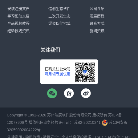
安装注册文档
信创生态伙伴
公司介绍
学习帮助文档
二次开发生态
发展历程
产品视频教程
渠道伙伴招募
联系方式
经验技巧资讯
新闻资讯
关注我们
扫码关注公众号
每月领专属优惠
Copyright © 1992-
2026
苏州浩辰软件股份有限公司 版权所有
苏ICP备
12077906号
增值电信业务经营许可证：
苏B2-20210241
苏公网安备
32059002004222号
法律声明
·
隐私政策
·
数据安全与个人信息保护承诺
|
CAD
CAD软件
CAD