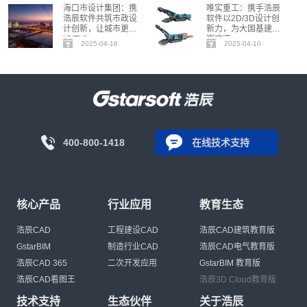
海口市设计集团：携
唯实重工：携手浩辰
浩辰软件共筑市政设
软件以2D/3D设计创
计创新，让城市更
新力，为大国基建破
“CITY”
岩攻坚
2025-04-18
2025-04-10
400-800-1418
在线技术支持
核心产品
行业应用
教育生态
浩辰CAD
工程建设CAD
浩辰CAD建筑教育版
GstarBIM
制造行业CAD
浩辰CAD电气教育版
浩辰CAD 365
二次开发应用
GstarBIM 教育版
浩辰CAD看图王
浩辰3D Cloud教育版
技术支持
生态伙伴
关于浩辰