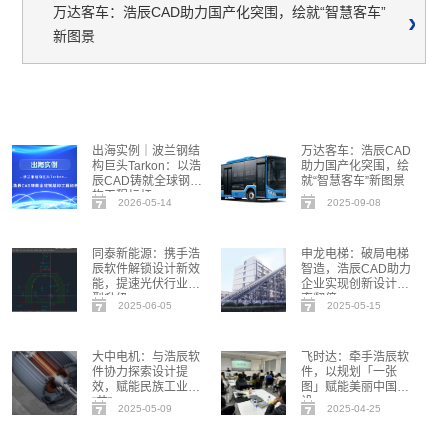
万达客车：浩辰CAD助力国产化突围，绘就“智慧客车”
新图景
出海实例｜波兰钢结
万达客车：浩辰CAD
构巨头Tarkon：以浩
助力国产化突围，绘
辰CAD铸就全球钢结
就“智慧客车”新图景
构工程标杆
2026-05-14
2025-09-08
同泰新能源：携手浩
申龙电梯：破局电梯
辰软件解锁设计新效
智造，浩辰CAD助力
能，提速光伏行业转
企业实现创新设计效
型升级
率翻倍
2025-06-05
2025-05-15
大中电机：与浩辰软
飞时达：牵手浩辰软
件协力探索设计提
件，以规划「一张
效，赋能民族工业造
图」赋能美丽中国建
“芯”
设
2025-05-09
2025-04-25