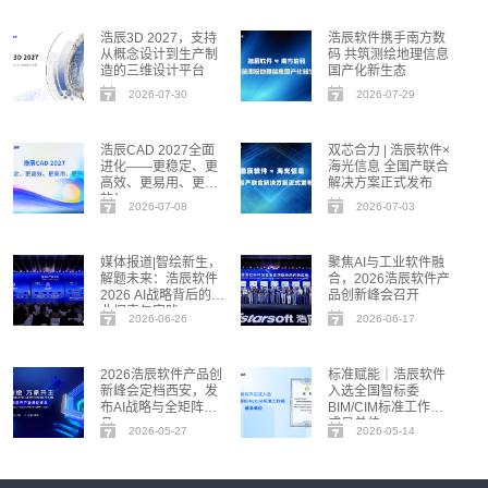
浩辰3D 2027，支持
浩辰软件携手南方数
从概念设计到生产制
码 共筑测绘地理信息
造的三维设计平台
国产化新生态
2026-07-30
2026-07-29
浩辰CAD 2027全面
双芯合力 | 浩辰软件×
进化——更稳定、更
海光信息 全国产联合
高效、更易用、更开
解决方案正式发布
放！
2026-07-08
2026-07-03
媒体报道|智绘新生，
聚焦AI与工业软件融
解题未来：浩辰软件
合，2026浩辰软件产
2026 AI战略背后的行
品创新峰会召开
业探索与实践
2026-06-26
2026-06-17
2026浩辰软件产品创
标准赋能｜浩辰软件
新峰会定档西安，发
入选全国智标委
布AI战略与全矩阵新
BIM/CIM标准工作组
品
成员单位
2026-05-27
2026-05-14