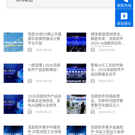
销售热线
获取报价
浩辰3D助力佛山华鑫
媒体报道|智绘新生，
源实现换热器设计数
解题未来：浩辰软件
字化升级
2026 AI战略背后的行
业探索与实践
2026-08-03
2026-06-26
一图读懂 | 2026浩辰
聚焦AI与工业软件融
软件产品创新峰会！
合，2026浩辰软件产
品创新峰会召开
2026-06-18
2026-06-17
2026浩辰软件产品创
浩辰软件亮相高博
新峰会定档西安，发
会，为新时代图学教
布AI战略与全矩阵新
育数字化建设注入强
品
劲动能
2026-05-27
2026-05-27
浩辰软件携手中维软
浩辰软件携手金曲软
件 共筑流程工业领域
件 共启工程设计高效