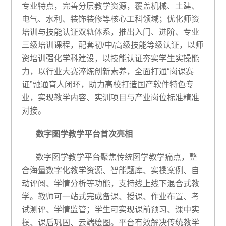
专业特点，完善分层教学资源，覆盖机械、土建、
电气、水利、装饰装修等核心工科领域；优化师资
培训与技能认证双轨体系，推出入门、进阶、专业
三级培训课程，配套初/中/高级技能等级认证，以师
资培训强化学科建设，以技能认证夯实学生实操能
力，以行业大赛淬炼创新素养，全面打通“岗课赛
证”融通育人闭环，助力高校打造国产软件特色专
业，实现教学内容、实训项目与产业岗位标准精准
对接。
数字图学教学平台首次亮相
数字图学教学平台聚焦传统图学教学痛点，整
合海量数字化教学资源、智能题库、实操案例、自
动评阅、学情分析等功能，支持线上线下混合式教
学。教师可一站式完成备课、授课、作业布置、考
试测评、学情监管；学生可实现课前预习、课中实
操、课后巩固、云端绘图。平台有效解决传统教学