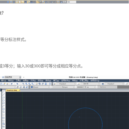
决？
个等分标注样式。
3等分；输入30或300即可等分成相应等分点。