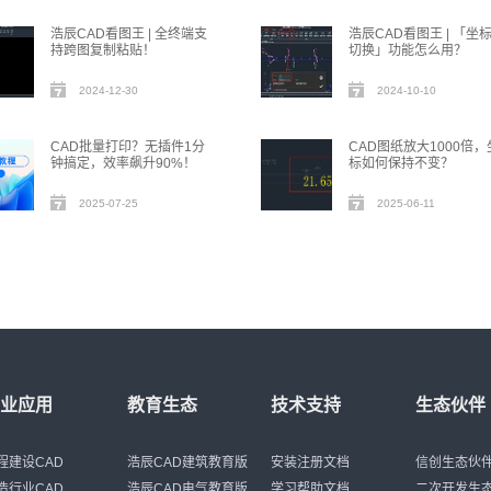
浩辰CAD看图王 | 全终端支
浩辰CAD看图王 | 「坐
持跨图复制粘贴！
切换」功能怎么用？
2024-12-30
2024-10-10
CAD批量打印？无插件1分
CAD图纸放大1000倍，
钟搞定，效率飙升90%！
标如何保持不变？
2025-07-25
2025-06-11
行业应用
教育生态
技术支持
生态伙伴
程建设CAD
浩辰CAD建筑教育版
安装注册文档
信创生态伙
造行业CAD
浩辰CAD电气教育版
学习帮助文档
二次开发生