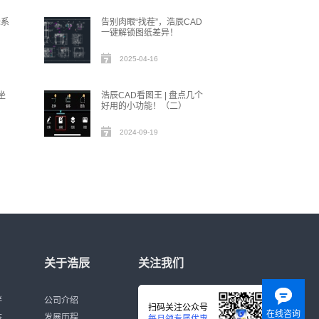
标系
告别肉眼“找茬”，浩辰CAD
一键解锁图纸差异！
2025-04-16
坐
浩辰CAD看图王 | 盘点几个
好用的小功能！（二）
2024-09-19
关于浩辰
关注我们
伴
公司介绍
扫码关注公众号
在线咨询
态
发展历程