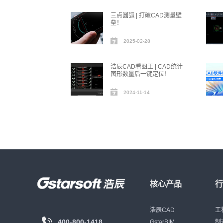
三点圆弧 | 打破CAD测量壁
垒！
2025-02-28
浩辰CAD看图王 | CAD统计
图形数量后一键定位！
2024-11-14
核心产品
浩辰CAD
工
400-800-1418
GstarBIM
制