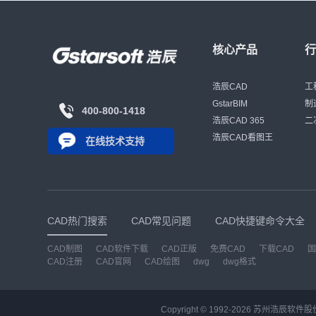
置平面布置
核心产品
浩辰CAD
工
GstarBIM
制
400-800-1418
浩辰CAD 365
二
浩辰CAD看图王
在线技术支持
CAD热门搜索
CAD常见问题
CAD快捷键命令大全
CAD制图
CAD软件下载
CAD正版
免费CAD
下载CAD
国
CAD注册
CAD官网
CAD绘图
dwg
dwg格式
Copyright © 1992-
2026
苏州浩辰软件股