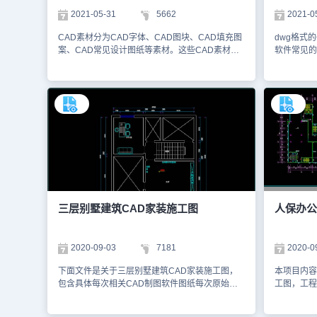
浩辰CAD制图软件来进行相应的图纸绘制。本图
计CAD施
2021-05-31
5662
2021-0
纸作为学习资料参考，请勿用于商业用途。
示。有需要
CAD看图
CAD素材分为CAD字体、CAD图块、CAD填充图
dwg格式
使用浩辰C
案、CAD常见设计图纸等素材。这些CAD素材，
软件常见的
纸作为学习
一方面可以帮助我们美化CAD设计方案，让图纸
件、CAD
更加清晰、直观；另一方面在整理这些资源的过程
在上下游企
中，可以帮助我们迅速厘清出CAD设计关系、行
CAD图纸
业知识、CAD制图技巧，不断提高我们的设计制
容，大家可
图能力。本文件是市政道路CAD施工图资源中、
是建筑设计
使用CAD软件绘制的道路竣工设计CAD图纸。为
制的扶贫工
了方便大家了解，以下截取了一些该CAD图纸的
下家截取了
预览图。该道路竣工设计CAD图纸主要使用了
程CAD图
CAD软件中的矩形绘制、线型设置、图块创建以
面布置图、
及图框插入等功能，绘制出了道路竣工设计图，方
平面图、屋
便参考。同时，设计师还制作了相应的物料明细
容。在绘制
表，便于采购人员进行项目物料的采买。上述
软件中的轴
三层别墅建筑CAD家装施工图
人保办公
CAD图纸就是建筑设计中的道路竣工设计CAD图
及屋顶轮廓
纸，我们可以使用国产CAD软件、浩辰CAD看图
面布置图2
王或者浩辰CAD进行查看等，以便于参考。本素
顶层平面图
2020-09-03
7181
2020-0
材仅用于互相学习资料，请勿商用。更多的CAD
图上述图纸
图纸库资源，可以访问浩辰CAD官网进行学习。
CAD制图
下面文件是关于三层别墅建筑CAD家装施工图，
本项目内容
一些CAD
包含具体每次相关CAD制图软件图纸每次原始结
工图，工程
效进行CA
构图、平面布置图还有立面索引图、天花吊顶图、
建筑高度是
料，请勿商
天花尺寸图还有立面门窗尺寸具体图纸，使用
米，地上八