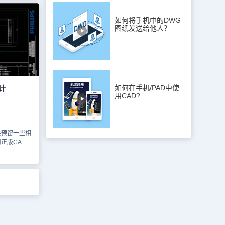
灯具布置图还
统图、具体物
如何将手机中的DWG
置立面和材料
图纸发送给他人？
座电线和平
一些图纸的预
CAD看图
料参考，请
平面尺寸
、电量分布图
如何在手机/PAD中使
计
用CAD?
会预留一些相
正版CAD
能绘制出相
CAD工装
了与建筑洞口
家可以使用
浩辰CAD官
素材仅用于互
资源可访问浩
布局图