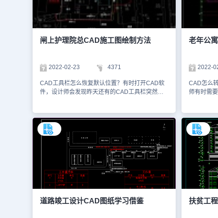
高、间距等内容。据此，工程施工人员才能高效完
泥混凝土，
成街道的施工项目。在该CAD图纸上，设计师采
纸上标注了
用了不同颜色、不同线型的线段进行设计表达，需
任何不适宜
要注意的是使用的颜色和线型设置不要过多，避免
残树根等腐
干扰审阅人员的信息读取。本文仅截取了部分设计
的CAD图
闸上护理院总CAD施工图绘制方法
老年公寓
图纸信息，详细的设计方案内容可以在浩辰CAD
查询。本C
官网进行检索查找。大家还可以下载安装浩辰
勿商用。
CAD进行制图练习。本CAD制图素材仅用于互相
2022-02-23
4371
2022-0
学习资料，请勿商用。
CAD工具栏怎么恢复默认位置？有时打开CAD软
CAD怎么
件，设计师会发现昨天还有的CAD工具栏突然就
师有时需要
没有了，需要重新调取。这时候，大家可以使用组
于图纸打印
合命令【ctrl+】进行命令调出。如果还是不行的
门审核、交
话，可以在浩辰CAD官网进行在线咨询，寻求高
源中、使用
级工程师的帮助。本文件是建筑设计CAD施工图
CAD施工
资源中、使用CAD软件绘制的闸上护理院总CAD
制图软件来
施工图，大家可以使用浩辰CAD、浩辰CAD看图
示的是该老
王等软件进行查看。1、如下给大家展示的是该敬
含了设备房
老院得到一个大致的位置，在图中有彩色线条的就
接下来给大
是该敬老院在地图上的相应位置了。 2、如下截图
图，图中包
就是该敬老院的平面图了，从图中我们可以看到有
室、办公室
厨房入口、护理院入口、卫生服务入口等等。 今
型的二层平
天的CAD制图内容就先给大家介绍到这里了，在
图中可以看
道路竣工设计CAD图纸​学习借鉴
扶贫工程
浩辰CAD看图王图纸共享库中还有更多建筑设计
包含了轮椅
CAD施工图，大家可以来进行查看，并可以使用
制图初学入