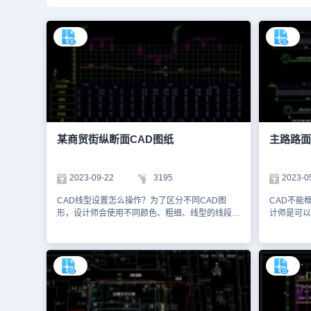
某商贸街纵断面CAD图纸
主路路面
2023-09-22
3195
2023-0
CAD线型设置怎么操作？为了区分不同CAD图
CAD不能
形，设计师会使用不同颜色、粗细、线型的线段进
计师是可以
行图形设计。在CAD软件的命令行输入快捷键
行框选操作
【LINETYPE】，调出【线型管理器】，即可修改
项】对话框
线型，如点画线、直线、虚线等。本文件是市政道
并勾选【隐
路CAD施工图资源中、使用CAD软件绘制的某商
定】即可。
贸街纵断面CAD图纸。本图纸是某商贸街纵断面
中、使用C
图纸，主要绘制了该商贸街纵断面的设计坡度与距
图。该图纸
离、设计高程、路基高程、地面高程、路中填挖
8%灰土至