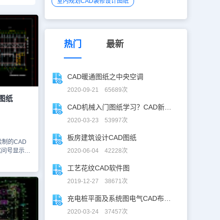
室内规划CAD装修设计图纸
热门
最新
CAD暖通图纸之中央空调
2020-09-21 65689次
图纸
CAD机械入门图纸学习？CAD新手入门图纸练习
2020-03-23 53997次
板房建筑设计CAD图纸
制的CAD
成问号显示的
2020-06-04 42228次
这是因为对方
工艺花纹CAD软件图
电脑上没有
，我们可以
2019-12-27 38671次
【文件】栏
个项目来解决
充电桩平面及系统图电气CAD布线图
工图资源
2020-03-24 37457次
确认设计方