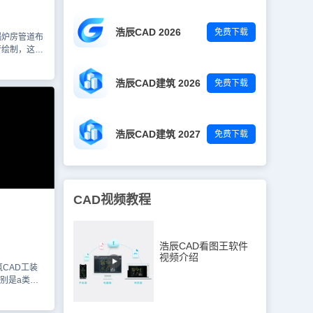
意图的图例也
工图就先给
浩辰CAD 2026
免费下载
了，该份图
锅炉房管道布
CAD看图
行绘制，这里
行查看以及
造施工平面布
勿用于商业用
以使用浩辰
浩辰CAD建筑 2026
免费下载
看图王网页
CAD图层
资料参考，
资源可访问
浩辰CAD建筑 2027
免费下载
目进行查找
CAD视频教程
浩辰CAD看图王软件
视频介绍
CAD工装
别是a类店
级设计下面
方案平面