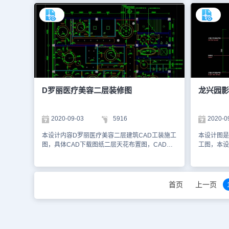
以访问浩辰
CAD图层分层绘制相关功能和线型位置尺寸，具
50年，本
体图纸见下面截图，你可以使用浩辰CAD看图王
相关要求得
进行在线查看，便于参考。本素材仅用于互相学习
相关图纸截
资料，请勿商用。更多图纸库资源可访问浩辰
浩辰CAD
CAD官网进行学习。1、 一楼原始结构图 2、 一
材仅用于互
楼平面布置图 3、 一楼立面索引图 4、一楼天花吊
源可访问浩
顶图 5、一楼天花尺寸图
面图 2、
四层地面铺
D罗丽医疗美容二层装修图
龙兴园影
2020-09-03
5916
2020-0
本设计内容D罗丽医疗美容二层建筑CAD工装施工
本设计图是
图，具体CAD下载图纸二层天花布置图，CAD图
工图，本设
层天花标注相关例图下面有详细标注，另外相关位
构，新加墙
置尺寸和形状都有绘制出相关位置天花形状尺寸半
有详细说明
径还有注意标高设置。设计CAD制图软件图纸提
根据私人影
供给大家，具体图纸见下面截图，你可以使用浩辰
求设计，C
首页
上一页
CAD看图王进行在线查看，便于参考本素材仅用
纸提供给大
于互相学习资料，请勿商用。更多图纸库资源可访
浩辰CAD
问浩辰CAD官网进行学习。1、二层天花布置图
材仅用于互
源可访问浩
1 2、 设