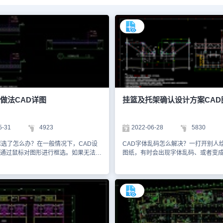
做法CAD详图
挂篮及托架确认设计方案CAD
5-31
4923
2022-06-28
5830
框选了怎么办？在一般情况下，CAD设
CAD字体乱码怎么解决？一打开别人绘
通过鼠标对图形进行框选。如果无法进
图纸，有时会出现字体乱码、或者变
，可以使用快捷键【OP】，调出【选
情况，使得我们无法识别图纸内容。
，点击切换至【选择集】选项卡，找到
绘制图纸所使用的CAD字体，在你的
含选择窗口中的对象】，最后点击【确
安装，导致显示错误。在浩辰CAD中
本文件是市政道路CAD施工图资源
利用OP命令打开【选项】对话框，在
AD软件绘制的主路路面做法CAD详
中有【替换字体】和【字体映射】两
主要绘制了主路路面做法详图，如填
这一问题。本文件是市政道路CAD施
原地表、150厚碎石基层、180厚C30水
中、使用CAD软件绘制的挂篮及托架