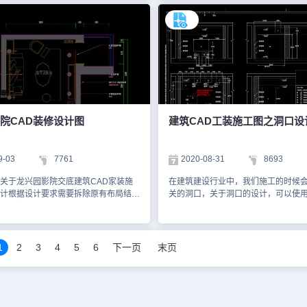
CAD官网进行学习。
设计改造不设计消防改造，根据规范和
图、具体平面尺寸图、顶帽布置图、
到CAD制图软件图纸，下面CAD下载
有插座和设计电量平面图相关电量系
图，具体图纸见下面截图，你可以使用
件数量统计表等，还有相关柜体和布
看图王进行在线查看，便于参考。本素
设计图，绘图主要CAD图层选不同插
相学习资料，请勿商用。更多图纸库资
面门窗等设计位置，以下为您截图了
辰CAD官网进行学习。1、四层现状平
览图，如下您可以使用浩辰CAD或浩辰
四层平面布置图 3、四层墙体定位图 4、
王查看DWG图纸。本图纸作为学习资
装图 5、四层顶面布置图
勿用于商业用途。1、平面方案图 2、
图 3、顶帽布置图 4、灯具布置图 5
院CAD装修设计图
建筑CAD工装施工图之洞口设
9-03
7761
2020-08-31
8693
关于龙兴园影院交底建筑CAD家装施
在建筑建设行业中，我们施工的时候
计根据设计要求需要拆除原有布局结
关的洞口，关于洞口的设计，可以使用
体和隔断设计，材料和配件还有工艺都
软件及CAD制图软件中的CAD图层功
，施工需要按照相关规范和要求施工，
关的图纸，也可以下载一些相关的建筑
院用途设计环境污染控制要求和隔音要
施工图，参考使用。小编为大家整理
AD下载相关图纸CAD制图软件dwg图
设计相关的CAD图纸提供给大家，大
1
2
3
4
5
6
下一页
末页
家，具体图纸见下面截图，你可以使用
国产CAD软件，浩辰CAD看图王或者
看图王进行在线查看，便于参考。本素
网进行在线查看等，以便于参考。本
相学习资料，请勿商用。更多图纸库资
相学习资料，请勿商用。更多图纸库
辰CAD官网进行学习。1、 平面图部分
辰CAD官网进行学习。1、洞口平面
备布置平面图 3、 插座平面图 4、 音响设