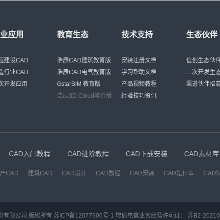
图 5、 大样图
行业应用
教育生态
技术支持
生态伙伴
程建设CAD
浩辰CAD建筑教育版
安装注册文档
信创生态伙
造行业CAD
浩辰CAD电气教育版
学习帮助文档
二次开发生
次开发应用
GstarBIM 教育版
产品视频教程
渠道伙伴招
浩辰3D Cloud教育版
经验技巧资讯
CAD入门教程
CAD进阶教程
CAD下载安装
CAD素材库
产CAD
建筑CAD
CAD设计
CAD教程
CAD安装
CAD是什么
CAD
份有限公司 版权所有
苏ICP备12077906号-1
增值电信业务经营许可证：
苏B2-20210