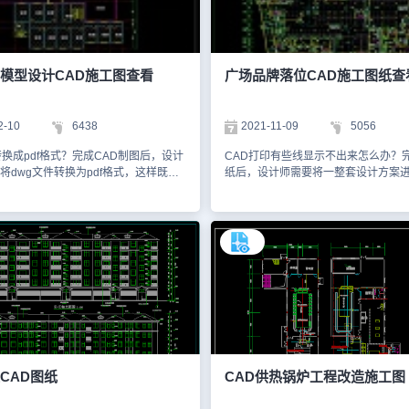
从而形成完整的主路路面。该CAD图
案CAD图纸。1、下图给大家展示的
相应的注意事项，如路基填土应不含有
图，该挂篮设计形式为菱形，三片菱
工程使用的土，如淤泥、沼泽土、含有
通过梁体竖向预应力筋确定。2、下图
质土及含水量较大的水。想要查看更多
装图，挂篮菱形架由5根杆件与4组节
纸资源，大家可以在浩辰CAD官网进行
货物散运至施工现场后组拼、试压。3
模型设计CAD施工图查看
广场品牌落位CAD施工图纸查
AD制图素材仅用于互相学习资料，请
的是模板组拼图，施工现场将模板与
连接，后由施工方自行焊接成整体使
以上方法外，大家可以安装企业、外
2-10
6438
2021-11-09
5056
的CAD字体，或者提醒设计师在发送C
时，顺便打包相应的字体文件，避免
转换成pdf格式？完成CAD制图后，设计
CAD打印有些线显示不出来怎么办？完
的情况。各位CAD制图初学入门的小
将dwg文件转换为pdf格式，这样既便
纸后，设计师需要将一整套设计方案
天的CAD图纸内容就给大家介绍到这
，也避免图纸文件被修改，可用于多部
时候会发现，部分CAD图纸内容无法
辰CAD看图王图纸共享库中还有很多
流。本文件是建筑设计CAD施工图资
其CAD设计文件上是可以显示的。这
CAD施工图大家可以进行查看以及绘
CAD软件绘制的老年公寓模型设计
能是使用真彩色，不受CTB打印样式
CAD制图素材仅用于互相学习资料，
图。有需要的小伙伴可以使用浩辰CAD
产生多种异常显示错误问题；另一方面可
进行绘制学习！1、下图首先给大家展
格式驱动的问题，大家可以在浩辰CA
年公寓模型的地下一层平面图，图中包
辰CAD公众号进行问题咨询，让高级
、消防水池、消防泵房以及楼梯。2、
一下。本文件是装饰设计CAD施工图
家展示的是该老年公寓模型的一层平面
用CAD软件绘制的广场品牌落位CAD
含了厨房、餐厅、卫生服务中心、活动
1、如下图所示，给大家展示的是该广
、门卫监控室等等。3、该老年公寓模
的一个平面设计图，该层建筑面积120
面图主要给大家展示的就是卧室了，从
以及汽车坡道设有自动喷淋灭火系统
出该层的卧室主要是自理双人间，其中
管、留洞需额设备图纸核实无误后方可
CAD图纸
CAD供热锅炉工程改造施工图
折叠存放处、储藏柜等等。各位CAD
下图给大家展示的是地下一层和地下
门的小伙伴们，关于该老年公寓模型设
区示意图，该图中比较详细地展示了