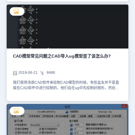
中文版，视图——前视LA(图层)——新建两个图层——一个画图，一
个标注。 2.画一个边长为8mm的正方形，倒圆R1mm圆角，再沿正
边形边的中点画一条直线。 3.以直线的中点为圆心，画两个圆，一个
半径为2mm，一个半径为3mm。 4.视图——西南等测视图 5.以圆心
为起点，画一条水平长为250mm的直线。 6.将半径为2mm的圆移到
直线的未端，再将半径为3mm的圆移到直线的150mm长处。
7.loft(放样)——空格——依次点正方形、大圆——小圆——空格——
P(路径)——点直线——空格 8.将视觉样式转成——概念SHA——空
格——C(概念)再将标注图层关闭，Cad中文版筷子画好了 以上就
是本文的内容如何用cad 建立筷子模型，通过筷子模型的建立，来练
CAD模型常见问题之CAD导入ug模型歪了该怎么办?
习cad放样的做法。在不知不觉中掌握一些cad的使用技巧和命令。
感谢你的阅读
2019-06-21
8486
我们使用浩辰CAD软件来绘制CAD模型的时候，有些盆友并不是直
接在CAD软件中进行绘制的，他们会在ug中先绘制好图形，然后再
导入CAD软件。在ug中绘制了模型图纸，但是导入到CAD中发现轴
测图是歪的，该怎么办呢？下面我们就来看看详细的教程，需要的朋
友可以参考下。CAD导入ug模型歪了该怎么办?这里从UG导出一模
型图 CAD 打开导出的模型，可以看到该模型是歪的。方便作比较，
复制多一模型。 3、选模型的一边作辅助线，该辅助线与相应的斜线
两端相等；此线为参考线。 4、键入对齐命令“AL”，思路是让模型对
齐刚才建立的参考线。 5、选择全部模型，空格后选择第一个源点与
目标点（为同一点）。 6、第二个源点为斜线端点，第二个目标点为