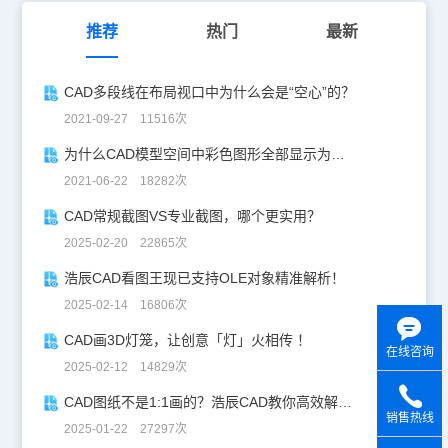
时，不创建视口，提示“获取创建视口的范围失败。” 如果在模型空间
执行此命令，在设置比例和范围后，会提示选择要创建视口的布局：
推荐
热门
最新
指定视口插入点： 确定布局后，会自动切换到选择的布局，指定视
口的插入点。用户可输入坐标或在图形窗口中单击确定视口位置 用
户确定位置后，在指定位置生成计算得出的视口，视口的显示锁定打
CAD多段线在布局视口中为什么会是“空心”的？
开。 CAD模型定义布局视口功能可以设置图形的范围和比例，在设
置比例和范围后确定视口的布局，这种方法可以帮助使用者快速创建
2021-09-27 11516次
视口并准确设置视口中显示的图形范围，总体来说，是一种比较实用
的功能。
为什么CAD模型空间中彩色图形全部显示为白色？
2021-06-22 18282次
CAD常规截图VS专业截图，哪个更实用？
2025-02-20 22865次
浩辰CAD看图王现已支持OLE对象精准解析！
2025-02-14 16806次
CAD画3D灯笼，让创意「灯」火相传 ！
在线咨询
2025-02-12 14829次
CAD图纸不是1:1画的？浩辰CAD教你高效解决！
销售热线
2025-01-22 27297次
y