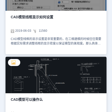
参考线的端点；空格结束第三个源点的选择，选择“Y”对齐缩放（选
“N”也不影响模型因为参考线与模型的斜线端点相等）。 对齐后的模
型。 上面的方法就是今天我们要给大家介绍的关于CAD模型常见问
题中的CAD导入ug模型歪了得解决方法了，步骤很详细的哦！
CAD模型线框显示如何设置
2019-06-03
11560
CAD模型线框的显示设置是非常重要的，在三维建模的时候往往需要
根据实际需求调整线框的显示密度以保证模型的美观度。那么具体需
要怎么设置呢，小编给大家简单叙述一下。一般而言，修改线框的显
示密度可以通过以下步骤实现：选项菜单——显示——每个曲面的轮
廓素线，只需要修改该数值即可。 这里大家不要随意的进行设置，
而要结合图纸的设计需要和规则，以及整体的美观效果来设置，更多
的设置方法欢迎访问浩辰官网。
CAD模型可以操作么