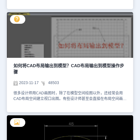
图王中完成这一工作呢？很简单，在浩辰CAD看图王上传机械三维图
纸后，你可以利用「剖切」「爆炸」等功能做到模型分解、查看模型
内部的零部件结构。浩辰CAD看图王查看机械三维图纸：1、剖切
CAD三维模型CAD剖切：方便查看3D模型内部结构设计，更直观的
观察和分析模型的各个剖切面。（1）进入浩辰CAD看图王电脑版，
打开所需三维图纸；（2）在界面顶端工具栏中选择【剖切】功能按
钮，剖切分为：YZ、ZX、XY面剖切，大家可根据需要选择剖切类
型：2、爆炸CAD三维模型CAD爆炸：使用爆炸视图可以使装配体的
三维结构一目了然，更方便的说明了装配体中的各个组件是如何组装
在一起的。（1）打开所需三维图纸，选择【爆炸】功能按钮，爆炸
分为：中心、X、Y、Z爆炸；（2）例如中心爆炸：向左或向右拖动
横向滚动条的滑块位置，可以以模型的中心点为核心收起、展开并查
如何将CAD布局输出到模型？CAD布局输出到模型操作步
看模型的爆炸视图；向右拖动滑块可以增加零部件的爆炸距离，向左
骤
拖动滑块可以减少零部件的爆炸距离。不仅如此，还支持选择爆炸等
级，等级越高，图纸内部查看越细致。想要更深入地了解浩辰CAD看
2023-11-17
48503
图王的三维览图功能吗？别犹豫了，赶紧亲自去探索一番，开启你的
三维览图之旅吧！
很多设计师用CAD画图时，除了在模型空间绘图以外，还经常会用
CAD布局空间建立视口出图。有些设计师甚至会直接在布局空间画一
部分内容，然后再将CAD布局空间中的图形导入到模型空间中。那
么，你知道如何将CAD布局输出到模型吗？下面，给大家分享一下
CAD布局输出到模型的操作步骤。CAD布局输出到模型的操作步
骤： 1、打开浩辰CAD软件后，点击切换至【布局】。以下图中的这
个布局为例，在文字周围添加一些绘图，标注等。 2、绘制完成后，
右击【布局】选项卡，在弹出的右键菜单中点击【将布局输出到模
型】。 3、此时会弹出【将布局输出到模型空间图形】对话框，设置