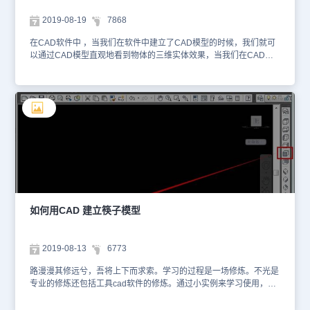
2019-08-19
7868
在CAD软件中 ，当我们在软件中建立了CAD模型的时候，我们就可
以通过CAD模型直观地看到物体的三维实体效果，当我们在CAD模
型中遇到差集的时候，我们在软件中如何进行CAD差集操作呢？
CAD模型中的差集操作： 1、打开CAD软件，通过菜单栏选择【绘
图】》【实体】》【圆柱体】选项。 2、绘制两个相互叠加的圆柱如
图所示。 3、接着依次选择【修改】》【实体编辑】》【差集】选
项。 4、通过鼠标左键在绘图区选择要从中减去的实体对象，底部大
圆盘中减去圆柱。 5、选择好后再选择要减去的对象（长圆柱），再
按下回车，最终差集效果如图。 以上就是在CAD软件中，在我们建
立的CAD模型中，当我们咋进行差集操作的时候，我们可以借鉴下上
面的操作过程。今天就介绍这么多了。安装浩辰CAD软件试试吧。更
多CAD教程技巧，可关注浩辰CAD官网进行查看。
如何用CAD 建立筷子模型
2019-08-13
6773
路漫漫其修远兮，吾将上下而求索。学习的过程是一场修炼。不光是
专业的修炼还包括工具cad软件的修炼。通过小实例来学习使用，是
一项比较有效的又让人愉悦的过程。本文介绍如何用cad 建立筷子模
型 本文主要以筷子模型为例，讲述Cad放样命令的用法：1.打开Cad