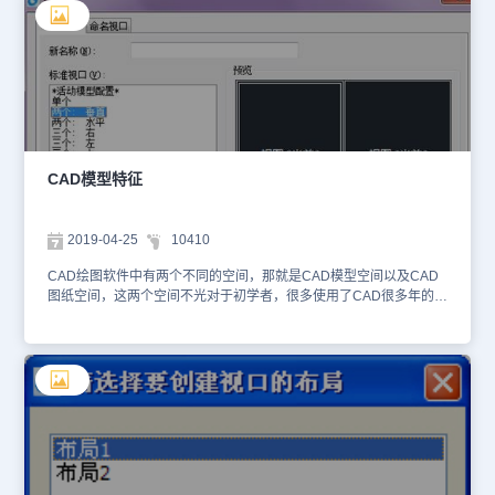
布局空间又名图纸空间，主要用于打印输出图样时对图形的排列和编
辑。希望大家可以理解。
CAD模型特征
2019-04-25
10410
CAD绘图软件中有两个不同的空间，那就是CAD模型空间以及CAD
图纸空间，这两个空间不光对于初学者，很多使用了CAD很多年的老
手可能也不太清楚这两个概念之间的区别，所以本文我们就来介绍一
下什么是CAD模型空间。 CAD模型空间中视口的特征： 1、在模型
空间中，可以绘制全比例的二维图形和三维模型，并带有尺寸标注。
2、模型空间中，每个视口都包含对象的一个视图。例如：设置不同
的视口会得到俯视图、正视图、侧视图和立体图等。 3、用VPORTS
命令创建视口和视口设置，并可以保存起来，以备后用。 4、视口是
平铺的，它们不能重叠，总是彼此相邻。 5、在某一时刻只有一个视
口处于激活状态，十字光标只能出现在一个视口中，并且也只能编辑
该活动的视口(平移、缩放等)。 6、只能打印活动的视口；如果UCS