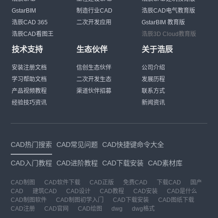
GstarBIM
制造行业CAD
浩辰CAD电气教育版
浩辰CAD 365
二次开发应用
GstarBIM 教育版
浩辰CAD看图王
浩辰3D Cloud教育版
技术支持
生态伙伴
关于浩辰
安装注册文档
信创生态伙伴
公司介绍
学习帮助文档
二次开发生态
发展历程
产品视频教程
渠道伙伴招募
联系方式
经验技巧资讯
新闻资讯
CAD热门搜索
CAD常见问题
CAD快捷键命令大全
CAD入门教程
CAD进阶教程
CAD下载安装
CAD素材库
CAD制图
CAD软件下载
CAD正版
免费CAD
下载CAD
国产
CAD
建筑CAD
CAD设计
CAD教程
CAD安装
CAD是什么
CAD制图软件
CAD制图初学入门
CAD下载安装
CAD图纸下载
CAD注册
CAD官网
CAD绘图
dwg
dwg格式