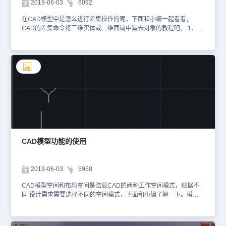
2019-06-03
6092
在CAD模型中是怎么进行差集操作的呢，下面和小编一起看看，
CAD的差集命令将三维实体或二维面域中减去对象的教程吧。 1、打
开CAD软件，通过菜单栏选择【绘图】》【实体】》【圆柱体】选
项。2、绘制两个相互叠加的圆柱如图所示。 3、接着依次选择【修
改】》【实体编辑】》【差集】选项。4、通过鼠标左键在绘图区选
择要从中减去的实体对象，底部大圆盘中减去圆柱。 5、选择好后再
选择要减去的对象（长圆柱），再按下回车，最终差集效果如
图。 以上就是使用CAD差集命令的使用方法，通过运算来对图形对
象进行了修改和编辑，这也是一种设计思维，请大家动手尝试一
下。
CAD模型功能的使用
2019-06-03
5958
CAD模型空间和布局空间是浩辰CAD的两种工作空间模式，根据不
同 设计需求需要选择不同的空间模式，下面和小编了解一下。模型
空间主要用于建模，除了可以绘制全比例的二维图形和三维模型，还
可以添加标注、注释等内容。此外，模型空间还是一个没有界限的三
维空间。 我们可以看到模型空间和布局空间的显示效果是不同的，