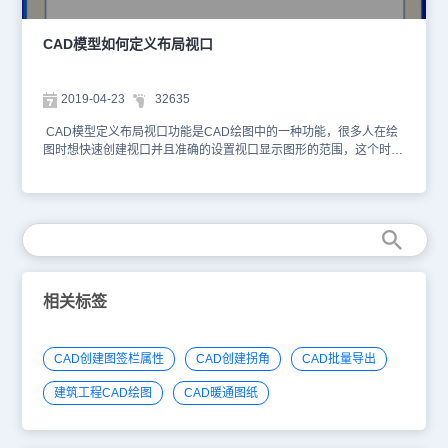
图标设置为ON，该图标就会出现在每个视口中。 7、系统变量
MAXACTVP决定了视口的范围是2到64。 CAD模型空间中每个视口
都包含对象的一个视图 ，而且每个视口是不能重叠的，只能相邻平
CAD模型如何定义布局视口
铺。这个功能涉及到的注意事项也比较对，使用的时候一定要仔细弄
明白，不要因为误操作而降低了绘图效率。
2019-04-23
32635
CAD模型定义布局视口功能是CAD绘图中的一种功能，很多人在绘
图时想快速创建视口并且准确的设置视口显示图形的范围，这个时候
我们就可以把模型定义布局视口功能拿出来了，直接定义布局视口的
命令为：M2LVPORT。 一、CAD模型定义布局视口功能简介： 从
模型空间来确定视口显示的图形范围，然后根据设置的比例来计算视
口大小并在布局空间定位视口，这种方法可以快速创建视口并准确设
置视口中显示的图形范围。 可以在模型/布局标签的右键菜单快速调
用此命令，如下图所示。 二、CAD模型定义布局视口操作流程： 执
行此命令后，将打开“从模型空间定义布局视口”对话框，我们可以设
置图形范围和比例，如下图所示。 比例列表：显示的是默认的比例
相关标签
列表SCALELIST中的比例，用户可以直接从这个列表中选择一个比
例作为视口比例。 视口比例：创建视口使用的比例。可以从列表直
接选取，也可以直接输入自定义的比例。 图形范围：提供了四个选
CAD创建图签栏属性
CAD创建拐角
CAD批量导出
项，分别是窗口、范围、显示和图形界限，默认是窗口，与打印对话
框的图形范围类似，。 窗口：若当前空间不是模型空间，则会自动
建筑工程CAD绘图
CAD暖通图纸
切换到模型空间，指定两个角点来定义窗口的大小。 范围：直接取
模型空间中图形的整体范围。 显示：“模型”选项卡当前视口中显示的
视图。 图形界限：图形界限LIMITS设置的范围。 当获取的范围错误