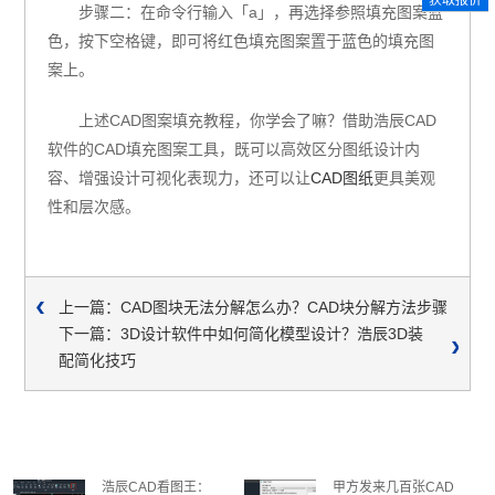
获取报价
步骤二：在命令行输入「a」，再选择参照填充图案蓝
色，按下空格键，即可将红色填充图案置于蓝色的填充图
案上。
上述CAD图案填充教程，你学会了嘛？借助浩辰CAD
软件的CAD填充图案工具，既可以高效区分图纸设计内
容、增强设计可视化表现力，还可以让
CAD图纸
更具美观
性和层次感。
上一篇：CAD图块无法分解怎么办？CAD块分解方法步骤
下一篇：3D设计软件中如何简化模型设计？浩辰3D装
配简化技巧
浩辰CAD看图王：
甲方发来几百张CAD