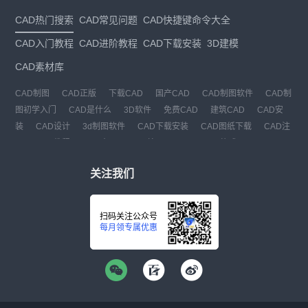
CAD热门搜索
CAD常见问题
CAD快捷键命令大全
CAD入门教程
CAD进阶教程
CAD下载安装
3D建模
CAD素材库
CAD制图
CAD正版
下载CAD
国产CAD
CAD制图软件
CAD制
图初学入门
CAD是什么
3D软件
免费CAD
建筑CAD
CAD安
装
CAD设计
3d制图软件
CAD下载安装
CAD图纸下载
CAD注
册
CAD教程
CAD官网
CAD绘图
dwg
dwg格式
关注我们
扫码关注公众号
每月领专属优惠