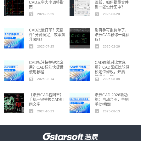
CAD文字大小调整指
图纸，如何批量合并
南
到一张设计图中？
2024-06-25
2025-03-20
CAD批量打印？无插
别再手写报价单了，
件1分钟搞定，效率飙
浩辰CAD教你一键获
升90%！
取！
2025-07-25
2025-02-26
CAD标注快捷键怎么
CAD图纸对比太麻
用？CAD标注快捷键
烦？CAD图纸比较轻
使用教程
松定位修改，开启高
效设计之旅
2025-08-14
2025-08-08
【浩辰CAD看图王】
浩辰CAD 2026新功
手机一键替换CAD相
能：自动合图，告别
同文字
手动拼图！
2024-10-23
2025-08-13