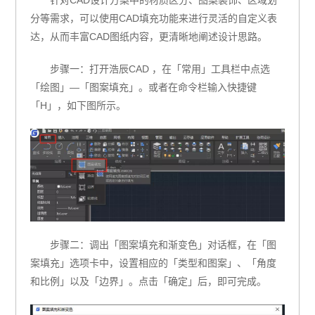
针对CAD设计方案中的材质区分、图案装饰、区域划
分等需求，可以使用CAD填充功能来进行灵活的自定义表
达，从而丰富CAD图纸内容，更清晰地阐述设计思路。
步骤一：打开浩辰CAD ，在「常用」工具栏中点选
「绘图」—「图案填充」。或者在命令栏输入快捷键
「H」，如下图所示。
步骤二：调出「图案填充和渐变色」对话框，在「图
案填充」选项卡中，设置相应的「类型和图案」、「角度
和比例」以及「边界」。点击「确定」后，即可完成。