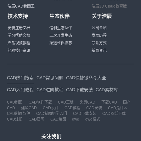
浩辰CAD看图王
浩辰3D Cloud教育版
技术支持
生态伙伴
关于浩辰
安装注册文档
信创生态伙伴
公司介绍
学习帮助文档
二次开发生态
发展历程
产品视频教程
渠道伙伴招募
联系方式
经验技巧资讯
新闻资讯
CAD热门搜索
CAD常见问题
CAD快捷键命令大全
CAD入门教程
CAD进阶教程
CAD下载安装
CAD素材库
CAD制图
CAD软件下载
CAD正版
免费CAD
下载CAD
国产
CAD
建筑CAD
CAD设计
CAD教程
CAD安装
CAD是什么
CAD制图软件
CAD制图初学入门
CAD下载安装
CAD图纸下载
CAD注册
CAD官网
CAD绘图
dwg
dwg格式
关注我们