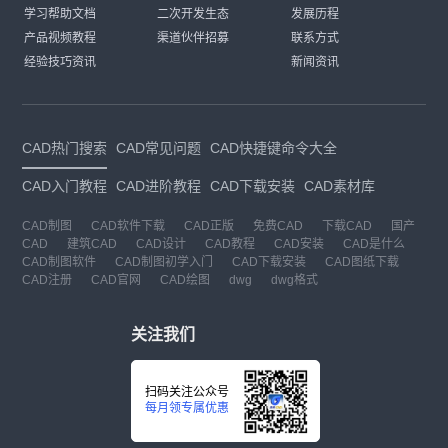
学习帮助文档
二次开发生态
发展历程
产品视频教程
渠道伙伴招募
联系方式
经验技巧资讯
新闻资讯
CAD热门搜索
CAD常见问题
CAD快捷键命令大全
CAD入门教程
CAD进阶教程
CAD下载安装
CAD素材库
CAD制图
CAD软件下载
CAD正版
免费CAD
下载CAD
国产
CAD
建筑CAD
CAD设计
CAD教程
CAD安装
CAD是什么
CAD制图软件
CAD制图初学入门
CAD下载安装
CAD图纸下载
CAD注册
CAD官网
CAD绘图
dwg
dwg格式
关注我们
扫码关注公众号
每月领专属优惠