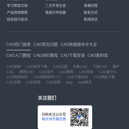
学习帮助文档
二次开发生态
发展历程
产品视频教程
渠道伙伴招募
联系方式
经验技巧资讯
新闻资讯
CAD热门搜索
CAD常见问题
CAD快捷键命令大全
CAD入门教程
CAD进阶教程
CAD下载安装
CAD素材库
CAD制图
CAD软件下载
CAD正版
免费CAD
下载CAD
国产
CAD
建筑CAD
CAD设计
CAD教程
CAD安装
CAD是什么
CAD制图软件
CAD制图初学入门
CAD下载安装
CAD图纸下载
CAD注册
CAD官网
CAD绘图
dwg
dwg格式
关注我们
扫码关注公众号
每月领专属优惠