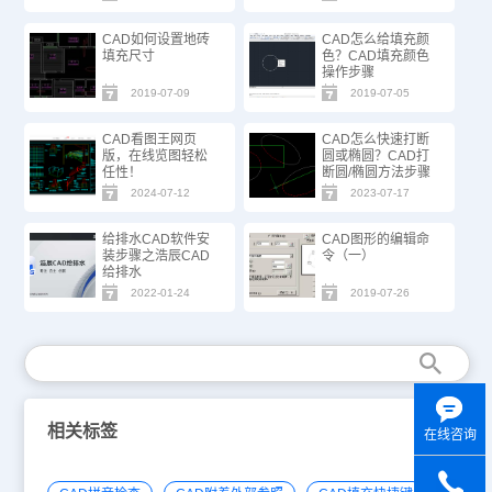
CAD如何设置地砖
CAD怎么给填充颜
填充尺寸
色？CAD填充颜色
操作步骤
2019-07-09
2019-07-05
CAD看图王网页
CAD怎么快速打断
版，在线览图轻松
圆或椭圆？CAD打
任性！
断圆/椭圆方法步骤
2024-07-12
2023-07-17
给排水CAD软件安
CAD图形的编辑命
装步骤之浩辰CAD
令（一）
给排水
2022-01-24
2019-07-26
相关标签
在线咨询