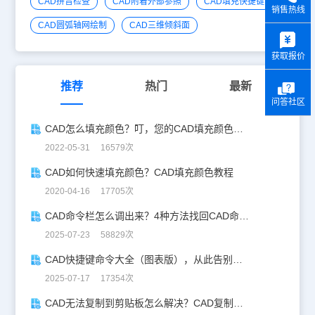
CAD拼音检查
CAD附着外部参照
CAD填充快捷键
销售热线
CAD圆弧轴网绘制
CAD三维倾斜面
y
获取报价
推荐
热门
最新
问答社区
CAD怎么填充颜色？叮，您的CAD填充颜色教程已送达！
2022-05-31 16579次
CAD如何快速填充颜色？CAD填充颜色教程
2020-04-16 17705次
CAD命令栏怎么调出来？4种方法找回CAD命令栏
2025-07-23 58829次
CAD快捷键命令大全（图表版），从此告别低效绘图！
2025-07-17 17354次
CAD无法复制到剪贴板怎么解决？CAD复制失灵自救指南