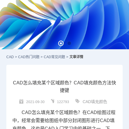
CAD
>
CAD热门问题
>
CAD常见问题
>
文章详情
CAD怎么填充某个区域颜色？CAD填充颜色方法快
捷键
CAD填充颜色
2021-09-30
122793
CAD怎么填充
某个区域颜色？在
CAD绘图
过程
中，经常会需要给图纸中部分封闭图形进行
CAD填
充
颜色，这也是
CAD入门
学习中的基础之一。下