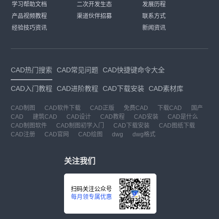
学习帮助文档
二次开发生态
发展历程
产品视频教程
渠道伙伴招募
联系方式
经验技巧资讯
新闻资讯
CAD热门搜索
CAD常见问题
CAD快捷键命令大全
CAD入门教程
CAD进阶教程
CAD下载安装
CAD素材库
CAD制图
CAD软件下载
CAD正版
免费CAD
下载CAD
国产
CAD
建筑CAD
CAD设计
CAD教程
CAD安装
CAD是什么
CAD制图软件
CAD制图初学入门
CAD下载安装
CAD图纸下载
CAD注册
CAD官网
CAD绘图
dwg
dwg格式
关注我们
扫码关注公众号
每月领专属优惠