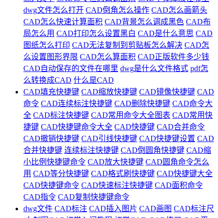
dwg文件怎么打开
CAD倒角怎么操作
CAD怎么画箭头
CAD怎么快速计算面积
CAD背景怎么调成黑色
CAD布
局怎么用
CAD打印怎么设置黑白
CAD是什么意思
CAD
图纸怎么打印
CAD无法复制到剪贴板怎么解决
CAD怎
么设置图形界限
CAD怎么算面积
CAD正版软件多少钱
CAD自动保存的文件在哪里
dwg是什么文件格式
pdf怎
么转换成CAD
什么是CAD
CAD填充快捷键
CAD缩放快捷键
CAD镜像快捷键
CAD
命令
CAD连续标注快捷键
CAD删除快捷键
CAD命令大
全
CAD标注快捷键
CAD常用命令大全图表
CAD常用快
捷键
CAD快捷键命令大全
CAD快捷键
CAD合并命令
CAD撤销快捷键
CAD引线快捷键
CAD快捷键设置
CAD
合并快捷键
连续标注快捷键
CAD倒圆角快捷键
CAD缩
小比例快捷键命令
CAD放大快捷键
CAD圆角命令怎么
用
CAD等分快捷键
CAD格式刷快捷键
CAD快捷键大全
CAD快捷键命令
CAD快速标注快捷键
CAD面积命令
CAD指令
CAD复制快捷键命令
dwg文件
CAD标注
CAD插入图片
CAD画图
CAD标注尺