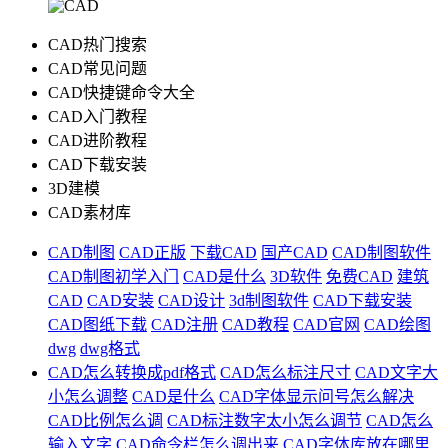
CAD热门搜索
CAD常见问题
CAD快捷键命令大全
CAD入门教程
CAD进阶教程
CAD下载安装
3D建模
CAD素材库
CAD制图
CAD正版
下载CAD
国产CAD
CAD制图软件
CAD制图初学入门
CAD是什么
3D软件
免费CAD
建筑
CAD
CAD安装
CAD设计
3d制图软件
CAD下载安装
CAD图纸下载
CAD注册
CAD教程
CAD官网
CAD绘图
dwg
dwg格式
CAD怎么转换成pdf格式
CAD怎么标注尺寸
CAD文字大
小怎么调整
CAD是什么
CAD字体显示问号怎么解决
CAD比例怎么调
CAD标注数字太小怎么调节
CAD怎么
输入文字
CAD命令栏怎么调出来
CAD字体库放在哪里