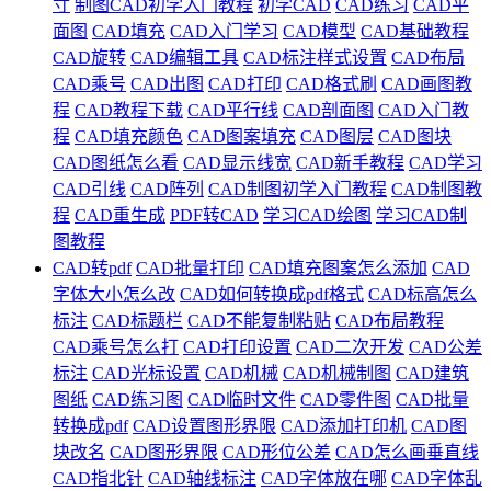
寸
制图CAD初学入门教程
初学CAD
CAD练习
CAD平
面图
CAD填充
CAD入门学习
CAD模型
CAD基础教程
CAD旋转
CAD编辑工具
CAD标注样式设置
CAD布局
CAD乘号
CAD出图
CAD打印
CAD格式刷
CAD画图教
程
CAD教程下载
CAD平行线
CAD剖面图
CAD入门教
程
CAD填充颜色
CAD图案填充
CAD图层
CAD图块
CAD图纸怎么看
CAD显示线宽
CAD新手教程
CAD学习
CAD引线
CAD阵列
CAD制图初学入门教程
CAD制图教
程
CAD重生成
PDF转CAD
学习CAD绘图
学习CAD制
图教程
CAD转pdf
CAD批量打印
CAD填充图案怎么添加
CAD
字体大小怎么改
CAD如何转换成pdf格式
CAD标高怎么
标注
CAD标题栏
CAD不能复制粘贴
CAD布局教程
CAD乘号怎么打
CAD打印设置
CAD二次开发
CAD公差
标注
CAD光标设置
CAD机械
CAD机械制图
CAD建筑
图纸
CAD练习图
CAD临时文件
CAD零件图
CAD批量
转换成pdf
CAD设置图形界限
CAD添加打印机
CAD图
块改名
CAD图形界限
CAD形位公差
CAD怎么画垂直线
CAD指北针
CAD轴线标注
CAD字体放在哪
CAD字体乱