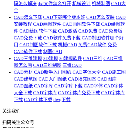
码怎么解决
dxf文件怎么打开
机械设计
机械制图
CAD大
全
CAD怎么下载
CAD下载哪个版本好
CAD怎么安装
CAD
安装教程
CAD画图软件
CAD画图软件下载
CAD绘图软
件
CAD绘图软件下载
CAD激活
CAD免费
CAD免费版
CAD免费下载
CAD软件免费下载
CAD制图软件哪个好
用
CAD制图软件下载
机械CAD
免费CAD软件
免费
CAD软件下载
制图CAD
CAD三维建模
3D建模
3d建模软件
CAD三维
CAD三维
图怎么画
CAD三维制图
三维CAD
CAD素材
CAD新手入门图纸
CAD字体大全
CAD施工图
CAD建筑图
CAD入门图纸
CAD填充图案
CAD图库
CAD图纸
CAD字库
CAD字库下载
CAD字体
CAD字体
大全下载
CAD字体库
CAD字体库免费下载
CAD字体库
下载
CAD字体下载
dwg下载
关注我们
扫码关注公众号