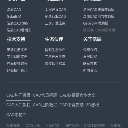
浩辰CAD
工程建设CAD
浩辰CAD建筑教育版
GstarBIM
制造行业CAD
浩辰CAD电气教育版
浩辰CAD 365
二次开发应用
GstarBIM 教育版
浩辰CAD看图王
浩辰3D Cloud教育版
技术支持
生态伙伴
关于浩辰
安装注册文档
信创生态伙伴
公司介绍
学习帮助文档
二次开发生态
发展历程
产品视频教程
渠道伙伴招募
联系方式
经验技巧资讯
新闻资讯
CAD热门搜索
CAD常见问题
CAD快捷键命令大全
CAD入门教程
CAD进阶教程
CAD下载安装
3D建模
CAD素材库
CAD制图
CAD正版
下载CAD
国产CAD
CAD制图软件
CAD制