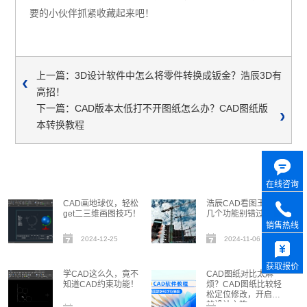
要的小伙伴抓紧收藏起来吧！
上一篇：3D设计软件中怎么将零件转换成钣金？浩辰3D有
高招！
下一篇：CAD版本太低打不开图纸怎么办？CAD图纸版
本转换教程
在线咨询
CAD画地球仪，轻松
浩辰CAD看图王 | 这
get二三维画图技巧！
几个功能别错过！
销售热线
2024-12-25
2024-11-06
获取报价
学CAD这么久，竟不
CAD图纸对比太麻
知道CAD约束功能！
烦？CAD图纸比较轻
松定位修改，开启高
效设计之旅