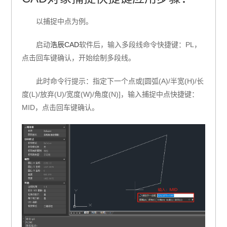
以捕捉中点为例。
启动
浩辰CAD
软件后，输入多段线命令快捷键：PL，
点击回车键确认，开始绘制多段线。
此时命令行提示：指定下一个点或[圆弧(A)/半宽(H)/长
度(L)/放弃(U)/宽度(W)/角度(N)]，输入捕捉中点快捷键：
MID，点击回车键确认。