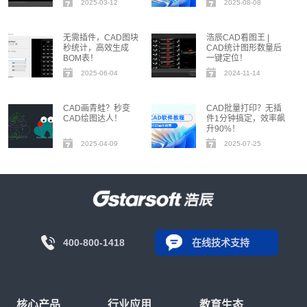
2025-03-12
2025-08-08
无需插件，CAD图块
浩辰CAD看图王 |
秒统计，高效生成
CAD统计图形数量后
BOM表！
一键定位！
2025-06-04
2024-11-14
CAD画青蛙？秒变
CAD批量打印？无插
CAD绘图达人！
件1分钟搞定，效率飙
升90%！
2025-04-09
2025-07-25
400-800-1418
在线技术支持
核心产品
行业应用
教育生态