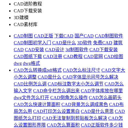
CAD进阶教程
CAD下载安装
3D建模
CAD素材库
CAD制图
CAD正版
下载CAD
国产CAD
CAD制图软件
CAD制图初学入门
CAD是什么
3D软件
免费CAD
建筑
CAD
CAD安装
CAD设计
3d制图软件
CAD下载安装
CAD图纸下载
CAD注册
CAD教程
CAD官网
CAD绘图
dwg
dwg格式
CAD怎么转换成pdf格式
CAD怎么标注尺寸
CAD文字大
小怎么调整
CAD是什么
CAD字体显示问号怎么解决
CAD比例怎么调
CAD标注数字太小怎么调节
CAD怎么
输入文字
CAD命令栏怎么调出来
CAD字体库放在哪里
dwg文件怎么打开
CAD倒角怎么操作
CAD怎么画箭头
CAD怎么快速计算面积
CAD背景怎么调成黑色
CAD布
局怎么用
CAD打印怎么设置黑白
CAD是什么意思
CAD
图纸怎么打印
CAD无法复制到剪贴板怎么解决
CAD怎
么设置图形界限
CAD怎么算面积
CAD正版软件多少钱