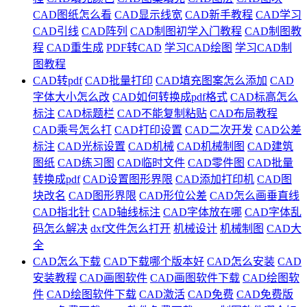
CAD图纸怎么看
CAD显示线宽
CAD新手教程
CAD学习
CAD引线
CAD阵列
CAD制图初学入门教程
CAD制图教
程
CAD重生成
PDF转CAD
学习CAD绘图
学习CAD制
图教程
CAD转pdf
CAD批量打印
CAD填充图案怎么添加
CAD
字体大小怎么改
CAD如何转换成pdf格式
CAD标高怎么
标注
CAD标题栏
CAD不能复制粘贴
CAD布局教程
CAD乘号怎么打
CAD打印设置
CAD二次开发
CAD公差
标注
CAD光标设置
CAD机械
CAD机械制图
CAD建筑
图纸
CAD练习图
CAD临时文件
CAD零件图
CAD批量
转换成pdf
CAD设置图形界限
CAD添加打印机
CAD图
块改名
CAD图形界限
CAD形位公差
CAD怎么画垂直线
CAD指北针
CAD轴线标注
CAD字体放在哪
CAD字体乱
码怎么解决
dxf文件怎么打开
机械设计
机械制图
CAD大
全
CAD怎么下载
CAD下载哪个版本好
CAD怎么安装
CAD
安装教程
CAD画图软件
CAD画图软件下载
CAD绘图软
件
CAD绘图软件下载
CAD激活
CAD免费
CAD免费版