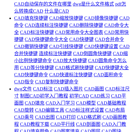
CAD自动保存的文件在哪里
dwg是什么文件格式
pdf怎
么转换成CAD
什么是CAD
CAD填充快捷键
CAD缩放快捷键
CAD镜像快捷键
CAD
命令
CAD连续标注快捷键
CAD删除快捷键
CAD命令大
全
CAD标注快捷键
CAD常用命令大全图表
CAD常用快
捷键
CAD快捷键命令大全
CAD快捷键
CAD合并命令
CAD撤销快捷键
CAD引线快捷键
CAD快捷键设置
CAD
合并快捷键
连续标注快捷键
CAD倒圆角快捷键
CAD缩
小比例快捷键命令
CAD放大快捷键
CAD圆角命令怎么
用
CAD等分快捷键
CAD格式刷快捷键
CAD快捷键大全
CAD快捷键命令
CAD快速标注快捷键
CAD面积命令
CAD指令
CAD复制快捷键命令
dwg文件
CAD标注
CAD插入图片
CAD画图
CAD标注尺
寸
制图CAD初学入门教程
初学CAD
CAD练习
CAD平
面图
CAD填充
CAD入门学习
CAD模型
CAD基础教程
CAD旋转
CAD编辑工具
CAD标注样式设置
CAD布局
CAD乘号
CAD出图
CAD打印
CAD格式刷
CAD画图教
程
CAD教程下载
CAD平行线
CAD剖面图
CAD入门教
程
CAD填充颜色
CAD图案填充
CAD图层
CAD图块