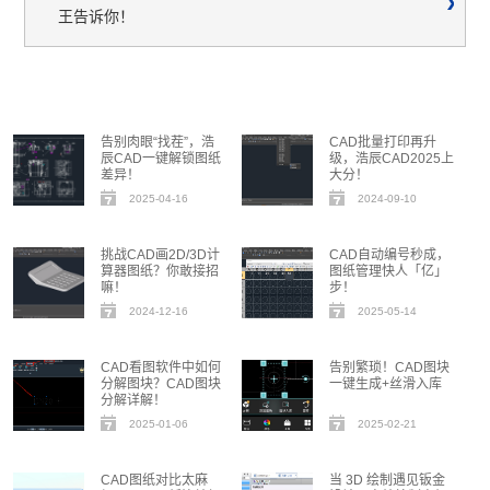
王告诉你！
告别肉眼“找茬”，浩
CAD批量打印再升
辰CAD一键解锁图纸
级，浩辰CAD2025上
差异！
大分！
2025-04-16
2024-09-10
挑战CAD画2D/3D计
CAD自动编号秒成，
算器图纸？你敢接招
图纸管理快人「亿」
嘛！
步！
2024-12-16
2025-05-14
CAD看图软件中如何
告别繁琐！CAD图块
分解图块？CAD图块
一键生成+丝滑入库
分解详解！
2025-01-06
2025-02-21
CAD图纸对比太麻
当 3D 绘制遇见钣金