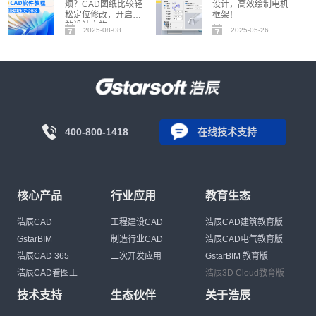
烦？CAD图纸比较轻
设计，高效绘制电机
松定位修改，开启高
框架！
效设计之旅
2025-08-08
2025-05-26
400-800-1418
在线技术支持
核心产品
行业应用
教育生态
浩辰CAD
工程建设CAD
浩辰CAD建筑教育版
GstarBIM
制造行业CAD
浩辰CAD电气教育版
浩辰CAD 365
二次开发应用
GstarBIM 教育版
浩辰CAD看图王
浩辰3D Cloud教育版
技术支持
生态伙伴
关于浩辰