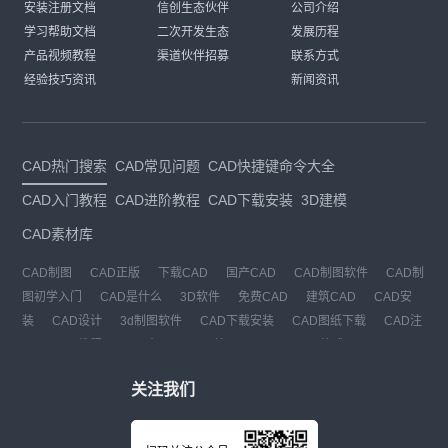
安装注册文档
信创生态伙伴
公司介绍
学习帮助文档
二次开发生态
发展历程
产品视频教程
渠道伙伴招募
联系方式
经验技巧资讯
新闻资讯
CAD热门搜索
CAD常见问题
CAD快捷键命令大全
CAD入门教程
CAD进阶教程
CAD下载安装
3D建模
CAD素材库
CAD制图
CAD正版
下载CAD
国产CAD
CAD制图软件
CAD制
图初学入门
CAD是什么
3D软件
免费CAD
建筑CAD
CAD安
装
CAD设计
3d制图软件
CAD下载安装
CAD图纸下载
CAD注
册
CAD教程
CAD官网
CAD绘图
dwg
dwg格式
关注我们