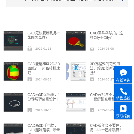
CAD无法复制到另一
CAD画乒乓球拍，这
张图怎么办？
样City不City？
2025-01-13
2024-08-08
CAD能这样画2D/3D
3D方程式的花式用
图纸？一起画转排球
法，给3D创新设计开
吧
挂！
2024-08-29
2024-06-27
在线咨询
CAD画3D金箍圈，1
CAD云批注不见了？
销售热线
分钟玩转创意设计！
一键解锁查看秘籍！
2024-10-30
2025-03-05
获取报价
CAD画3D手电筒，
CAD版年会不要停，
CAD趣味建模、秒出
用CAD一起来跳舞！