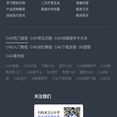
学习帮助文档
二次开发生态
发展历程
产品视频教程
渠道伙伴招募
联系方式
经验技巧资讯
新闻资讯
CAD热门搜索
CAD常见问题
CAD快捷键命令大全
CAD入门教程
CAD进阶教程
CAD下载安装
3D建模
CAD素材库
CAD制图
CAD正版
下载CAD
国产CAD
CAD制图软件
CAD制
图初学入门
CAD是什么
3D软件
免费CAD
建筑CAD
CAD安
装
CAD设计
3d制图软件
CAD下载安装
CAD图纸下载
CAD注
册
CAD教程
CAD官网
CAD绘图
dwg
dwg格式
关注我们
扫码关注公众号