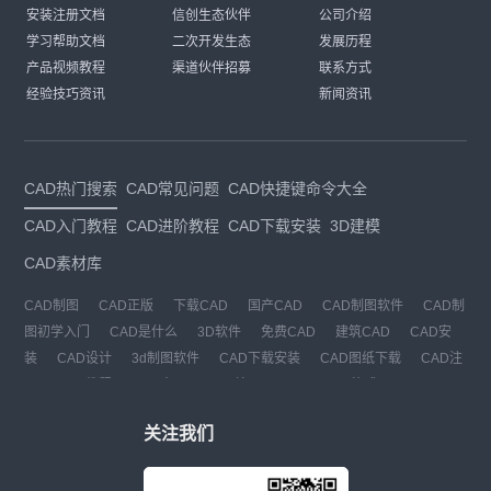
安装注册文档
信创生态伙伴
公司介绍
学习帮助文档
二次开发生态
发展历程
产品视频教程
渠道伙伴招募
联系方式
经验技巧资讯
新闻资讯
CAD热门搜索
CAD常见问题
CAD快捷键命令大全
CAD入门教程
CAD进阶教程
CAD下载安装
3D建模
CAD素材库
CAD制图
CAD正版
下载CAD
国产CAD
CAD制图软件
CAD制
图初学入门
CAD是什么
3D软件
免费CAD
建筑CAD
CAD安
装
CAD设计
3d制图软件
CAD下载安装
CAD图纸下载
CAD注
册
CAD教程
CAD官网
CAD绘图
dwg
dwg格式
关注我们