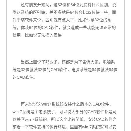
还有朋友开始问，这
32
位和
64
位到底有什么区别，说
到这系统的区别嘛，差不多就是
64
位会比
32
位快一些，而
对于装软件来说，区别就有点大了，比如你是
32
位的系
统，你装
64
位的
CAD
软件，就会造成一些功能无法正常的
使用，比如说无法插入表格。
当然上面说了那么多，还都是为了告诉大家，电脑系
统是
32
位就装
32
位的
CAD
软件，电脑系统是
64
位就装
64
位
的
CAD
软件。
再来说说这
WIN7
系统该安装什么版本的
CAD
软件，
win 7
系统是个老系统了，可以说大部分的
CAD
软件都是可
以兼容
win 7
系统的，所以这个比较简单，安装
CAD
软件之
前看一下软件支持的运行环境，里面有
win 7
系统就可以安