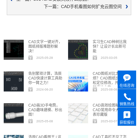
下一篇：CAD手机看图如何扩充云图空间
CAD文字一键对齐，
实习生CAD种树比我
图纸排版难题秒解
快？让设计长出新可
决！
能
2025-05-28
2025-03-05
告别繁琐计算，浩辰
CAD图纸对比太麻
CAD快速计算工具助
烦？CAD图纸比较轻
你一臂之力！
松定位修改，开启高
在线咨询
效设计之旅
2024-06-20
2025-08-08
销售热线
CAD画3D手电筒，
CAD高效绘图秘籍：
CAD趣味建模、秒出
CAD常用命令大全图
图！
表珍藏版
2025-05-08
2025-03-07
获取报价
浩辰CAD看图王 | 这
CAD工具栏不见了怎