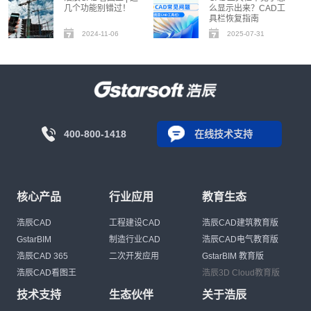
几个功能别错过！
么显示出来？CAD工
具栏恢复指南
2024-11-06
2025-07-31
400-800-1418
在线技术支持
核心产品
行业应用
教育生态
浩辰CAD
工程建设CAD
浩辰CAD建筑教育版
GstarBIM
制造行业CAD
浩辰CAD电气教育版
浩辰CAD 365
二次开发应用
GstarBIM 教育版
浩辰CAD看图王
浩辰3D Cloud教育版
技术支持
生态伙伴
关于浩辰