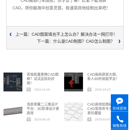
CAD画自行车图纸，你学会了嘛？赶紧下载浩辰
CAD，将你脑海中创意灵感，极速高效地绘制出来吧！
上一篇：CAD图案填充不上怎么办？解决办法一网打尽！
下一篇：什么是CAD制图？CAD怎么制图？
苦恼批量更换CAD图
CAD画局部放大图，
框？试试这招巨好
新人90秒就能学会！
用！
2024-12-18
2024-10-23
浩辰青翼二三维设计
CAD高效绘图秘籍：
在线咨询
平台：3D防滑设计更
CAD常用命令大全图
高效
表珍藏版
2025-06-19
2025-03-07
销售热线