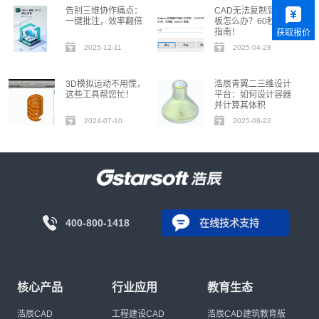
告别三维协作痛点：
CAD无法复制到剪贴
一键批注，效率翻倍
板怎么办？60秒自救
指南！
获取报价
2025-12-11
2025-04-28
3D模拟运动不用慌，
浩辰青翼二三维设计
这些工具帮您忙！
平台：如何设计容器
并计算其体积
2024-07-10
2025-08-22
400-800-1418
在线技术支持
核心产品
行业应用
教育生态
浩辰CAD
工程建设CAD
浩辰CAD建筑教育版