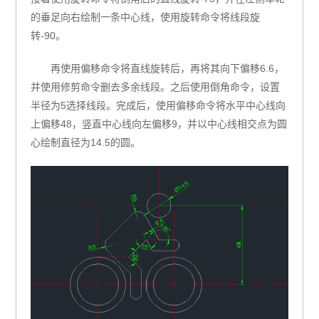
的垂足向右绘制一条中心线，使用旋转命令将线段旋
转-90。
再使用偏移命令将直线旋转后，再将其向下偏移6.6，
并使用修剪命令删去多余线段。之后使用倒角命令，设置
半径为5选择线段。完成后，使用偏移命令将水平中心线向
上偏移48，竖直中心线向左偏移9，并以中心线相交点为圆
心绘制直径为14.5的圆。