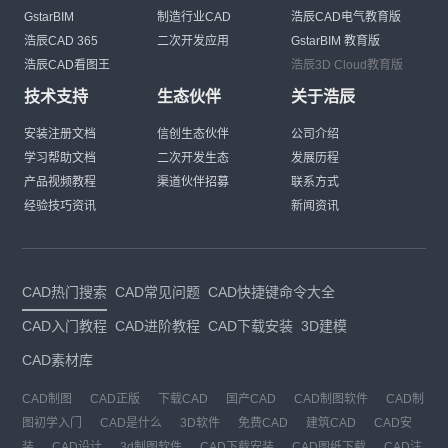
GstarBIM
制造行业CAD
浩辰CAD电气教育版
浩辰CAD 365
二次开发应用
GstarBIM 教育版
浩辰CAD看图王
浩辰3D Cloud教育版
技术支持
生态伙伴
关于浩辰
安装注册文档
信创生态伙伴
公司介绍
学习帮助文档
二次开发生态
发展历程
产品视频教程
渠道伙伴招募
联系方式
经验技巧资讯
新闻资讯
CAD热门搜索
CAD常见问题
CAD快捷键命令大全
CAD入门教程
CAD进阶教程
CAD下载安装
3D建模
CAD素材库
CAD制图
CAD正版
下载CAD
国产CAD
CAD制图软件
CAD制
图初学入门
CAD是什么
3D软件
免费CAD
建筑CAD
CAD安
装
CAD设计
3d制图软件
CAD下载安装
CAD图纸下载
CAD注