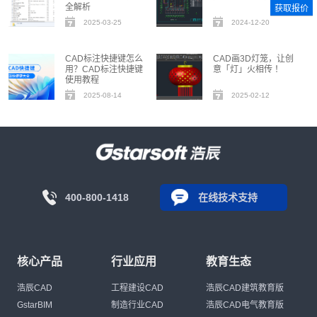
全解析
获取报价
2025-03-25
2024-12-20
CAD标注快捷键怎么
CAD画3D灯笼，让创
用？CAD标注快捷键
意「灯」火相传 ！
使用教程
2025-08-14
2025-02-12
400-800-1418
在线技术支持
核心产品
行业应用
教育生态
浩辰CAD
工程建设CAD
浩辰CAD建筑教育版
GstarBIM
制造行业CAD
浩辰CAD电气教育版