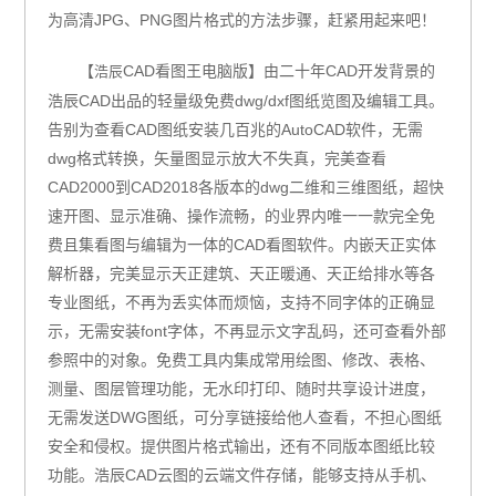
为高清
JPG
、
PNG
图片格式的方法步骤，赶紧用起来吧！
【
CAD看图王电脑版
】由二十年
CAD
开发背景的
浩辰
浩辰
CAD
出品的轻量级免费
dwg/dxf
图纸览图及编辑工具。
告别为查看
CAD
图纸安装几百兆的
AutoCAD
软件，无需
dwg
格式转换，矢量图显示放大不失真，完美查看
CAD2000
到
CAD2018
各版本的
dwg
二维和三维图纸，超快
速开图、显示准确、操作流畅，的业界内唯一一款完全免
费且集看图与编辑为一体的
CAD
看图软件。内嵌天正实体
解析器，完美显示天正建筑、天正暖通、天正给排水等各
专业图纸，不再为丢实体而烦恼，支持不同字体的正确显
示，无需安装
font
字体，不再显示文字乱码，还可查看外部
参照中的对象。免费工具内集成常用绘图、修改、表格、
测量、图层管理功能，无水印打印、随时共享设计进度，
无需发送
DWG
图纸，可分享链接给他人查看，不担心图纸
安全和侵权。提供图片格式输出，还有不同版本图纸比较
功能。浩辰
CAD
云图的云端文件存储，能够支持从手机、