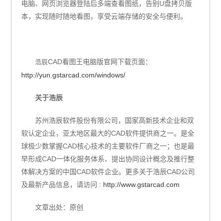
电脑、网页浏览器登陆后多端查看图纸，告别
U
盘拷贝版
本，实现随时随地看图，享受云端存储的安全与便利。
CAD看图王电脑版
官网下载页面：
浩辰
http://yun.gstarcad.com/windows/
关于浩辰
苏州浩辰软件股份有限公司，国家高新技术企业和双
软认定企业，亚太地区最大的
CAD
软件提供商之一。是全
球极少数掌握
CAD
核心技术的主要软件厂商之一；也是最
早形成
CAD
一体化服务体系、提出协同设计概念及推行整
体解决方案的中国
CAD
软件企业。更多关于浩辰
CAD
公司
及最新产品信息，请访问
:
http://www.gstarcad.com
文章出处：原创