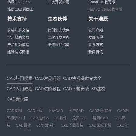
浩辰CAD 365
二次开发应用
GstarBIM 教育版
浩辰CAD看图王
浩辰3D Cloud教育版
技术支持
生态伙伴
关于浩辰
安装注册文档
信创生态伙伴
公司介绍
学习帮助文档
二次开发生态
发展历程
产品视频教程
渠道伙伴招募
联系方式
经验技巧资讯
新闻资讯
CAD热门搜索
CAD常见问题
CAD快捷键命令大全
CAD入门教程
CAD进阶教程
CAD下载安装
3D建模
CAD素材库
CAD制图
CAD正版
下载CAD
国产CAD
CAD制图软件
CAD制
图初学入门
CAD是什么
3D软件
免费CAD
建筑CAD
CAD安
装
CAD设计
3d制图软件
CAD下载安装
CAD图纸下载
CAD注
册
CAD教程
CAD官网
CAD绘图
dwg
dwg格式