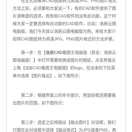
在正式讲解将
CAD
图纸转为高清
JPG
、
PNG
图片格式
方法之前，必须要和大家说一下，有的
CAD
软件提供了图
片清晰度的选项，而有些
CAD
软件则没有此功能，这个时
候大家一定要选择有此功能的
CAD
软件，比如：浩辰云图
电脑版，我们今天就以浩辰云图电脑版为例，来给大家介
绍将
CAD
图纸转为高清
JPG
、
PNG
图片格式的方法步骤。
第一步：在【
浩辰CAD
看图王电脑版（原名：浩辰云
图电脑版）】中打开需要转换成图片的图纸，点击界面左
上角【
CAD看图王电脑版
】的
logo
，在出来的下拉菜
浩辰
单中选择【图片输出】，如下图所示：
第二步：根据界面上的命令提示，用鼠标框选需要输
出图片的范围，如下图所示：
第三步：选定之后将跳出【输出图片】对话框，我们
只需在此对话框中选择【输出格式】为
JPG
或者
PNG
，再