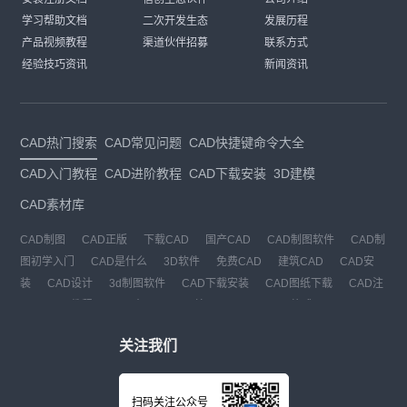
学习帮助文档
二次开发生态
发展历程
产品视频教程
渠道伙伴招募
联系方式
经验技巧资讯
新闻资讯
CAD热门搜索
CAD常见问题
CAD快捷键命令大全
CAD入门教程
CAD进阶教程
CAD下载安装
3D建模
CAD素材库
CAD制图
CAD正版
下载CAD
国产CAD
CAD制图软件
CAD制
图初学入门
CAD是什么
3D软件
免费CAD
建筑CAD
CAD安
装
CAD设计
3d制图软件
CAD下载安装
CAD图纸下载
CAD注
册
CAD教程
CAD官网
CAD绘图
dwg
dwg格式
关注我们
扫码关注公众号