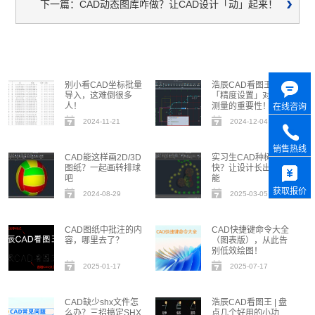
下一篇：CAD动态图库咋做？让CAD设计「动」起来！
别小看CAD坐标批量
浩辰CAD看图王 | 论
导入，这难倒很多
「精度设置」对CAD
人！
测量的重要性！
在线咨询
2024-11-21
2024-12-04
销售热线
CAD能这样画2D/3D
实习生CAD种树比我
图纸？一起画转排球
快？让设计长出新可
吧
能
获取报价
2024-08-29
2025-03-05
CAD图纸中批注的内
CAD快捷键命令大全
容，哪里去了？
（图表版），从此告
别低效绘图！
2025-01-17
2025-07-17
CAD缺少shx文件怎
浩辰CAD看图王 | 盘
么办？三招搞定SHX
点几个好用的小功