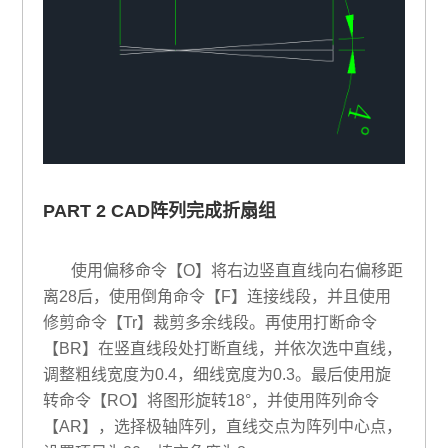
PART 2 CAD阵列完成折扇组
使用偏移命令【O】将右边竖直直线向右偏移距
离28后，使用倒角命令【F】连接线段，并且使用
修剪命令【Tr】裁剪多余线段。再使用打断命令
【BR】在竖直线段处打断直线，并依次选中直线，
调整粗线宽度为0.4，细线宽度为0.3。最后使用旋
转命令【RO】将图形旋转18°，并使用阵列命令
【AR】，选择极轴阵列，直线交点为阵列中心点，