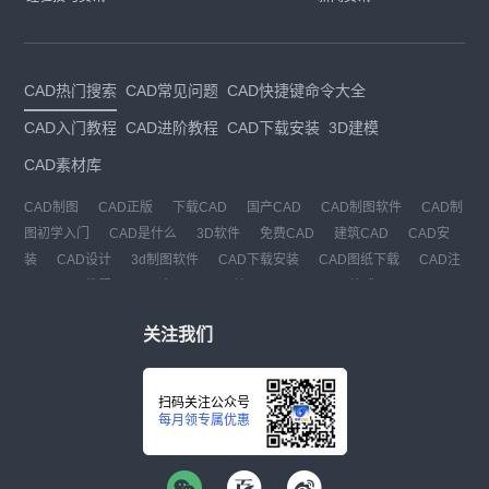
CAD热门搜索
CAD常见问题
CAD快捷键命令大全
CAD入门教程
CAD进阶教程
CAD下载安装
3D建模
CAD素材库
CAD制图
CAD正版
下载CAD
国产CAD
CAD制图软件
CAD制
图初学入门
CAD是什么
3D软件
免费CAD
建筑CAD
CAD安
装
CAD设计
3d制图软件
CAD下载安装
CAD图纸下载
CAD注
册
CAD教程
CAD官网
CAD绘图
dwg
dwg格式
关注我们
扫码关注公众号
每月领专属优惠