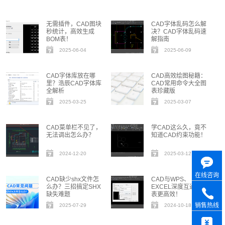
无需插件，CAD图块
CAD字体乱码怎么解
秒统计，高效生成
决？CAD字体乱码速
BOM表！
解指南
2025-06-04
2025-06-09
CAD字体库放在哪
CAD高效绘图秘籍：
里？浩辰CAD字体库
CAD常用命令大全图
全解析
表珍藏版
2025-03-25
2025-03-07
CAD菜单栏不见了，
学CAD这么久，竟不
无法调出怎么办？
知道CAD约束功能！
2024-12-20
2025-03-12
在线咨询
CAD缺少shx文件怎
CAD与WPS、
么办？三招搞定SHX
EXCEL深度互通，制
缺失难题
表更高效！
销售热线
2025-07-29
2024-10-18