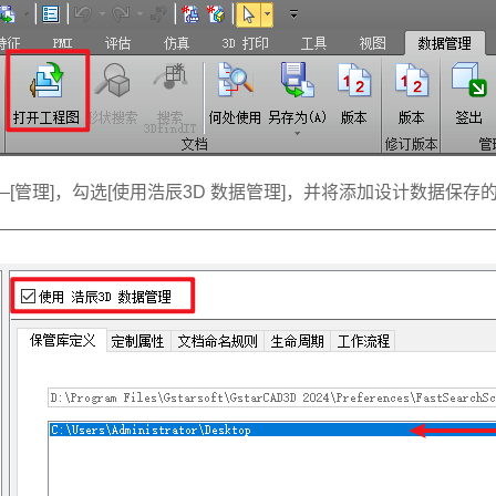
—[管理]，勾选[使用浩辰3D 数据管理]，并将添加设计数据保