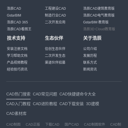
浩辰CAD
工程建设CAD
浩辰CAD建筑教育版
GstarBIM
制造行业CAD
浩辰CAD电气教育版
浩辰CAD 365
二次开发应用
GstarBIM 教育版
浩辰CAD看图王
浩辰3D Cloud教育版
技术支持
生态伙伴
关于浩辰
安装注册文档
信创生态伙伴
公司介绍
学习帮助文档
二次开发生态
发展历程
产品视频教程
渠道伙伴招募
联系方式
经验技巧资讯
新闻资讯
CAD热门搜索
CAD常见问题
CAD快捷键命令大全
CAD入门教程
CAD进阶教程
CAD下载安装
3D建模
CAD素材库
CAD制图
CAD正版
下载CAD
国产CAD
CAD制图软件
CAD制