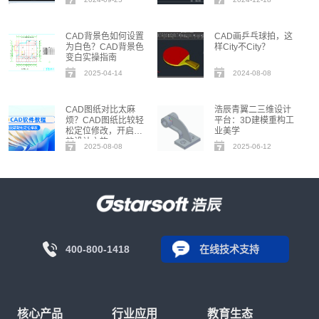
CAD背景色如何设置
CAD画乒乓球拍，这
为白色？CAD背景色
样City不City？
变白实操指南
2025-04-14
2024-08-08
CAD图纸对比太麻
浩辰青翼二三维设计
烦？CAD图纸比较轻
平台：3D建模重构工
松定位修改，开启高
业美学
效设计之旅
2025-08-08
2025-06-12
400-800-1418
在线技术支持
核心产品
行业应用
教育生态