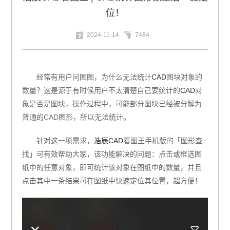
位！
2024-11-14
7484
经常有用户问图图，为什么无法统计
CAD
图块对象的
数量？这是源于有时候用户不太清楚自己要统计的
CAD
对
象是否是图块，操作过程中，可能部分图块已经被分解为
普通的CAD图形，所以无法统计。
针对这一项需求，
浩辰CAD
看图王手机版的「图形查
找」可有效帮助大家，该功能解决的问题：点击或框选图
纸中的任意对象，即可统计该对象在图纸中的数量，并且
点击其中一条结果可在图纸中快速定位其位置，超方便！