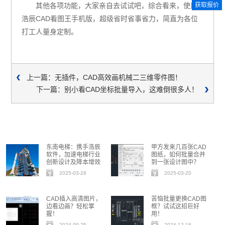
获取报价
其他各项功能，大家亲自去试试吧，综合看来，使用
浩辰CAD看图王手机版，超级省时省事省力，简直为各位
打工人量身定制。
上一篇：无插件，CAD高效画机械二三维零件图！
下一篇：别小看CAD坐标批量导入，这难倒很多人！
东南电梯：携手浩辰
甲方发来几百张CAD
软件，加速电梯行业
图纸，如何批量合并
创新设计及降本增效
到一张设计图中？
2025-03-28
2025-03-20
CAD插入高清图片，
苦恼批量更换CAD图
边看边画？轻松掌
框？试试这招巨好
握！
用！
2024-09-25
2024-12-18