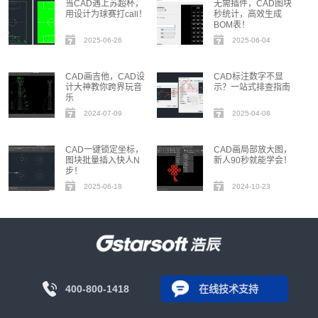
当CAD遇上苏超杯，
无需插件，CAD图块
用设计为球赛打call！
秒统计，高效生成
BOM表！
2025-06-26
2025-06-04
CAD画吉他，CAD设
CAD标注数字不显
计大神教你跨界玩音
示？一站式排查指南
乐
2024-07-09
2025-04-08
CAD一键锁定坐标，
CAD画局部放大图，
图块批量插入快人N
新人90秒就能学会！
步！
2025-06-18
2024-10-23
400-800-1418
在线技术支持