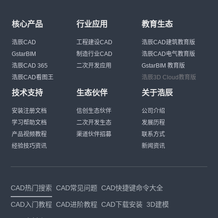
核心产品
行业应用
教育生态
浩辰CAD
工程建设CAD
浩辰CAD建筑教育版
GstarBIM
制造行业CAD
浩辰CAD电气教育版
浩辰CAD 365
二次开发应用
GstarBIM 教育版
浩辰CAD看图王
浩辰3D Cloud教育版
技术支持
生态伙伴
关于浩辰
安装注册文档
信创生态伙伴
公司介绍
学习帮助文档
二次开发生态
发展历程
产品视频教程
渠道伙伴招募
联系方式
经验技巧资讯
新闻资讯
CAD热门搜索
CAD常见问题
CAD快捷键命令大全
CAD入门教程
CAD进阶教程
CAD下载安装
3D建模