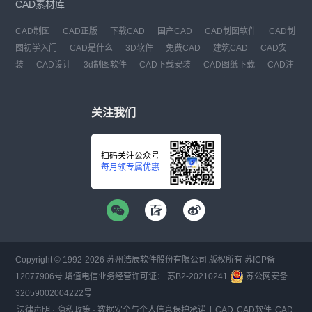
CAD素材库
CAD制图
CAD正版
下载CAD
国产CAD
CAD制图软件
CAD制
图初学入门
CAD是什么
3D软件
免费CAD
建筑CAD
CAD安
装
CAD设计
3d制图软件
CAD下载安装
CAD图纸下载
CAD注
册
CAD教程
CAD官网
CAD绘图
dwg
dwg格式
关注我们
扫码关注公众号
每月领专属优惠
Copyright © 1992-
2026
苏州浩辰软件股份有限公司 版权所有
苏ICP备
12077906号
增值电信业务经营许可证：
苏B2-20210241
苏公网安备
32059002004222号
法律声明
·
隐私政策
·
数据安全与个人信息保护承诺
|
CAD
CAD软件
CAD