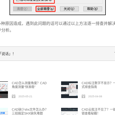
多种原因造成，遇到此问题的话可以通过以上方法逐一排查并解决
步分析。
「说话」！
CAD怎么测量角度？CAD
CAD标注数字不显示？
角度测量“快准稳”
式排查指南
2025-05-21
2025-04-08
CAD缺少shx文件怎么办？
CAD云批注不见了？一
三招搞定SHX缺失难题
锁查看秘籍！