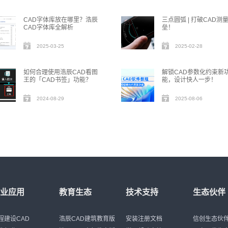
CAD字体库放在哪里？浩辰
三点圆弧 | 打破CAD测
CAD字体库全解析
垒！
2025-03-25
2025-02-28
如何合理使用浩辰CAD看图
解锁CAD参数化约束新
王的「CAD书签」功能？
能，设计快人一步！
2024-08-29
2025-08-06
行业应用
教育生态
技术支持
生态伙伴
程建设CAD
浩辰CAD建筑教育版
安装注册文档
信创生态伙