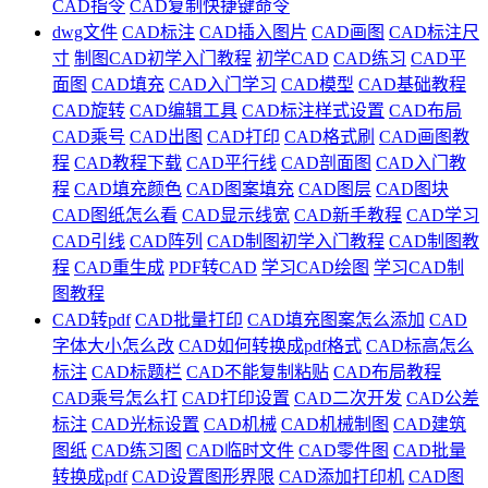
CAD指令
CAD复制快捷键命令
dwg文件
CAD标注
CAD插入图片
CAD画图
CAD标注尺
寸
制图CAD初学入门教程
初学CAD
CAD练习
CAD平
面图
CAD填充
CAD入门学习
CAD模型
CAD基础教程
CAD旋转
CAD编辑工具
CAD标注样式设置
CAD布局
CAD乘号
CAD出图
CAD打印
CAD格式刷
CAD画图教
程
CAD教程下载
CAD平行线
CAD剖面图
CAD入门教
程
CAD填充颜色
CAD图案填充
CAD图层
CAD图块
CAD图纸怎么看
CAD显示线宽
CAD新手教程
CAD学习
CAD引线
CAD阵列
CAD制图初学入门教程
CAD制图教
程
CAD重生成
PDF转CAD
学习CAD绘图
学习CAD制
图教程
CAD转pdf
CAD批量打印
CAD填充图案怎么添加
CAD
字体大小怎么改
CAD如何转换成pdf格式
CAD标高怎么
标注
CAD标题栏
CAD不能复制粘贴
CAD布局教程
CAD乘号怎么打
CAD打印设置
CAD二次开发
CAD公差
标注
CAD光标设置
CAD机械
CAD机械制图
CAD建筑
图纸
CAD练习图
CAD临时文件
CAD零件图
CAD批量
转换成pdf
CAD设置图形界限
CAD添加打印机
CAD图