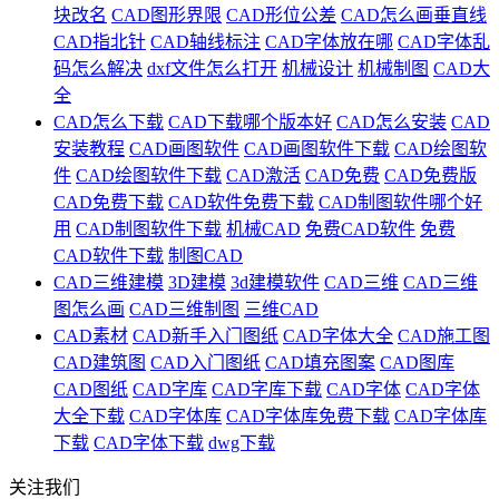
块改名
CAD图形界限
CAD形位公差
CAD怎么画垂直线
CAD指北针
CAD轴线标注
CAD字体放在哪
CAD字体乱
码怎么解决
dxf文件怎么打开
机械设计
机械制图
CAD大
全
CAD怎么下载
CAD下载哪个版本好
CAD怎么安装
CAD
安装教程
CAD画图软件
CAD画图软件下载
CAD绘图软
件
CAD绘图软件下载
CAD激活
CAD免费
CAD免费版
CAD免费下载
CAD软件免费下载
CAD制图软件哪个好
用
CAD制图软件下载
机械CAD
免费CAD软件
免费
CAD软件下载
制图CAD
CAD三维建模
3D建模
3d建模软件
CAD三维
CAD三维
图怎么画
CAD三维制图
三维CAD
CAD素材
CAD新手入门图纸
CAD字体大全
CAD施工图
CAD建筑图
CAD入门图纸
CAD填充图案
CAD图库
CAD图纸
CAD字库
CAD字库下载
CAD字体
CAD字体
大全下载
CAD字体库
CAD字体库免费下载
CAD字体库
下载
CAD字体下载
dwg下载
关注我们