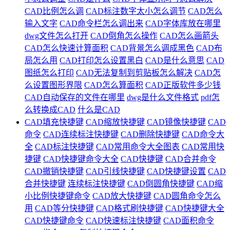
CAD比例怎么调
CAD标注数字太小怎么调节
CAD怎么
输入文字
CAD命令栏怎么调出来
CAD字体库放在哪里
dwg文件怎么打开
CAD倒角怎么操作
CAD怎么画箭头
CAD怎么快速计算面积
CAD背景怎么调成黑色
CAD布
局怎么用
CAD打印怎么设置黑白
CAD是什么意思
CAD
图纸怎么打印
CAD无法复制到剪贴板怎么解决
CAD怎
么设置图形界限
CAD怎么算面积
CAD正版软件多少钱
CAD自动保存的文件在哪里
dwg是什么文件格式
pdf怎
么转换成CAD
什么是CAD
CAD填充快捷键
CAD缩放快捷键
CAD镜像快捷键
CAD
命令
CAD连续标注快捷键
CAD删除快捷键
CAD命令大
全
CAD标注快捷键
CAD常用命令大全图表
CAD常用快
捷键
CAD快捷键命令大全
CAD快捷键
CAD合并命令
CAD撤销快捷键
CAD引线快捷键
CAD快捷键设置
CAD
合并快捷键
连续标注快捷键
CAD倒圆角快捷键
CAD缩
小比例快捷键命令
CAD放大快捷键
CAD圆角命令怎么
用
CAD等分快捷键
CAD格式刷快捷键
CAD快捷键大全
CAD快捷键命令
CAD快速标注快捷键
CAD面积命令