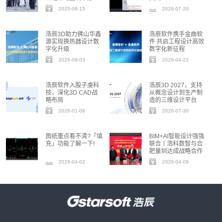
2025-08-15
2026-07-20
00:00:05
浩辰3D助力佛山华鑫
浩辰软件携手金曲软
源实现换热器设计数
件 共启工程设计高效
字化升级
数字化新征程
2026-08-03
2026-04-22
浩辰软件入股子虔科
浩辰3D 2027，支持
技，深化3D CAD战
从概念设计到生产制
略布局
造的三维设计平台
2026-01-08
2026-07-30
图纸重点看不清?「填
BIM+AI智能设计强强
充」功能了解一下!
联合丨浩科数智与合
肥量圳达成战略合作
2026-04-02
2026-04-09
00:00:33