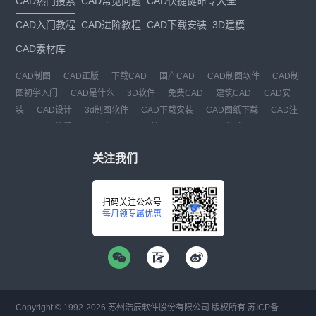
CAD热门搜索
CAD常见问题
CAD快捷键命令大全
CAD入门教程
CAD进阶教程
CAD下载安装
3D建模
CAD素材库
CAD制图
CAD正版
下载CAD
国产CAD
CAD制图软件
CAD制
图初学入门
CAD是什么
3D软件
免费CAD
建筑CAD
CAD安
装
CAD设计
3d制图软件
CAD下载安装
CAD图纸下载
CAD注
册
CAD教程
CAD官网
CAD绘图
dwg
dwg格式
关注我们
扫码关注公众号
每月领专属优惠
Copyright © 1992-
2026
苏州浩辰软件股份有限公司 版权所有
苏ICP备