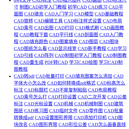
dwg文件
CAD标注
CAD插入图片
CAD画图
CAD标注尺
寸
制图CAD初学入门教程
初学CAD
CAD练习
CAD平
面图
CAD填充
CAD入门学习
CAD模型
CAD基础教程
CAD旋转
CAD编辑工具
CAD标注样式设置
CAD布局
CAD乘号
CAD出图
CAD打印
CAD格式刷
CAD画图教
程
CAD教程下载
CAD平行线
CAD剖面图
CAD入门教
程
CAD填充颜色
CAD图案填充
CAD图层
CAD图块
CAD图纸怎么看
CAD显示线宽
CAD新手教程
CAD学习
CAD引线
CAD阵列
CAD制图初学入门教程
CAD制图教
程
CAD重生成
PDF转CAD
学习CAD绘图
学习CAD制
图教程
CAD转pdf
CAD批量打印
CAD填充图案怎么添加
CAD
字体大小怎么改
CAD如何转换成pdf格式
CAD标高怎么
标注
CAD标题栏
CAD不能复制粘贴
CAD布局教程
CAD乘号怎么打
CAD打印设置
CAD二次开发
CAD公差
标注
CAD光标设置
CAD机械
CAD机械制图
CAD建筑
图纸
CAD练习图
CAD临时文件
CAD零件图
CAD批量
转换成pdf
CAD设置图形界限
CAD添加打印机
CAD图
块改名
CAD图形界限
CAD形位公差
CAD怎么画垂直线