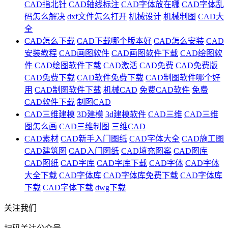
CAD指北针
CAD轴线标注
CAD字体放在哪
CAD字体乱
码怎么解决
dxf文件怎么打开
机械设计
机械制图
CAD大
全
CAD怎么下载
CAD下载哪个版本好
CAD怎么安装
CAD
安装教程
CAD画图软件
CAD画图软件下载
CAD绘图软
件
CAD绘图软件下载
CAD激活
CAD免费
CAD免费版
CAD免费下载
CAD软件免费下载
CAD制图软件哪个好
用
CAD制图软件下载
机械CAD
免费CAD软件
免费
CAD软件下载
制图CAD
CAD三维建模
3D建模
3d建模软件
CAD三维
CAD三维
图怎么画
CAD三维制图
三维CAD
CAD素材
CAD新手入门图纸
CAD字体大全
CAD施工图
CAD建筑图
CAD入门图纸
CAD填充图案
CAD图库
CAD图纸
CAD字库
CAD字库下载
CAD字体
CAD字体
大全下载
CAD字体库
CAD字体库免费下载
CAD字体库
下载
CAD字体下载
dwg下载
关注我们