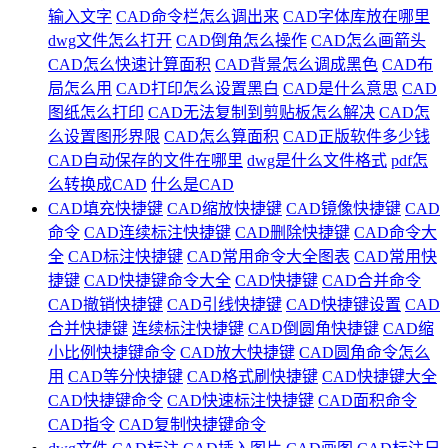
输入文字
CAD命令栏怎么调出来
CAD字体库放在哪里
dwg文件怎么打开
CAD倒角怎么操作
CAD怎么画箭头
CAD怎么快速计算面积
CAD背景怎么调成黑色
CAD布
局怎么用
CAD打印怎么设置黑白
CAD是什么意思
CAD
图纸怎么打印
CAD无法复制到剪贴板怎么解决
CAD怎
么设置图形界限
CAD怎么算面积
CAD正版软件多少钱
CAD自动保存的文件在哪里
dwg是什么文件格式
pdf怎
么转换成CAD
什么是CAD
CAD填充快捷键
CAD缩放快捷键
CAD镜像快捷键
CAD
命令
CAD连续标注快捷键
CAD删除快捷键
CAD命令大
全
CAD标注快捷键
CAD常用命令大全图表
CAD常用快
捷键
CAD快捷键命令大全
CAD快捷键
CAD合并命令
CAD撤销快捷键
CAD引线快捷键
CAD快捷键设置
CAD
合并快捷键
连续标注快捷键
CAD倒圆角快捷键
CAD缩
小比例快捷键命令
CAD放大快捷键
CAD圆角命令怎么
用
CAD等分快捷键
CAD格式刷快捷键
CAD快捷键大全
CAD快捷键命令
CAD快速标注快捷键
CAD面积命令
CAD指令
CAD复制快捷键命令