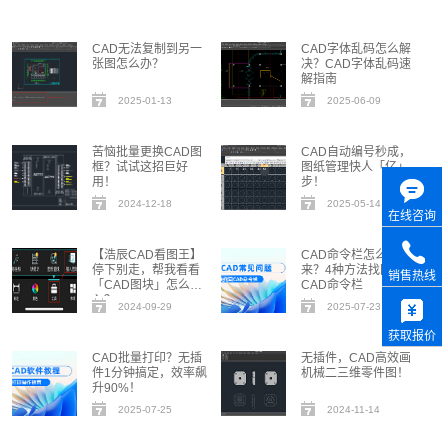
CAD无法复制到另一
CAD字体乱码怎么解
张图怎么办？
决？CAD字体乱码速
解指南
2025-01-13
2025-06-09
苦恼批量更换CAD图
CAD自动编号秒成，
框？试试这招巨好
图纸管理快人「亿」
用！
步！
2024-12-18
2025-05-14
在线咨询
【浩辰CAD看图王】
CAD命令栏怎么调出
停下别走，帮我看看
来？4种方法找回
销售热线
「CAD图块」怎么插
CAD命令栏
入？
2024-09-29
2025-07-23
获取报价
CAD批量打印？无插
无插件，CAD高效画
件1分钟搞定，效率飙
机械二三维零件图！
升90%！
2025-07-25
2024-11-14