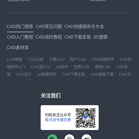
CAD热门搜索
CAD常见问题
CAD快捷键命令大全
CAD入门教程
CAD进阶教程
CAD下载安装
3D建模
CAD素材库
CAD制图
CAD正版
下载CAD
国产CAD
CAD制图软件
CAD制
图初学入门
CAD是什么
3D软件
免费CAD
建筑CAD
CAD安
装
CAD设计
3d制图软件
CAD下载安装
CAD图纸下载
CAD注
册
CAD教程
CAD官网
CAD绘图
dwg
dwg格式
关注我们
扫码关注公众号
每月领专属优惠