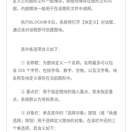
定义它的图形文件一起保存，即图块保存在图形文件内
部。内部图块一般用于在该图形文件中调用。
执行
BLOCK
命令后，系统将打开【块定义】对话框，
通过该对话框即可创建图块。
其中各选项含义如下：
① 名称框：为图块定义一个名称。名称最多可以包
含
255
个字符，包括字母、数字、空格，以及汉字等。块
名称及块定义保存在当前图形中。
② 基点栏：用于指定图块的插入基点，若末指定基
点，系统默认为坐标原点。
③ 对象栏：单击其中的『选择对象』按钮（或『快速
选择』按钮）用于选择定义图块的对象。在该栏中还的三
个单选项，其含义如下：