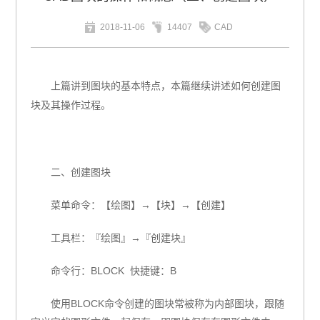
2018-11-06
14407
CAD
上篇讲到图块的基本特点，本篇继续讲述如何创建图
块及其操作过程。
二、创建图块
菜单命令：【绘图】→【块】→【创建】
工具栏：『绘图』→『创建块』
命令行：
BLOCK
快捷键：
B
使用
BLOCK
命令创建的图块常被称为内部图块，跟随