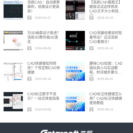
浩辰CAD：自动更新
【浩辰CAD看图王】
面积，绘图设计更高
跟我试试这样修改
效！
CAD文字大小和线
宽！
2025-03-27
2024-10-18
为3D曲面设计焦虑？
CAD测量结果如何批
浩辰3D教你画3D莲
量导出？试试浩辰
花
CAD看图王！
2024-08-09
2025-01-10
CAD快捷键如何修
趣味CAD绘图：CAD
改？个性定制CAD快
画玩具小马实战教
捷键
程，附详细步骤与技
巧！
2025-06-10
2025-08-20
CAD标注数字不显
CAD标注快捷键怎么
示？一站式排查指南
用？CAD标注快捷键
使用教程
2025-04-08
2025-08-14