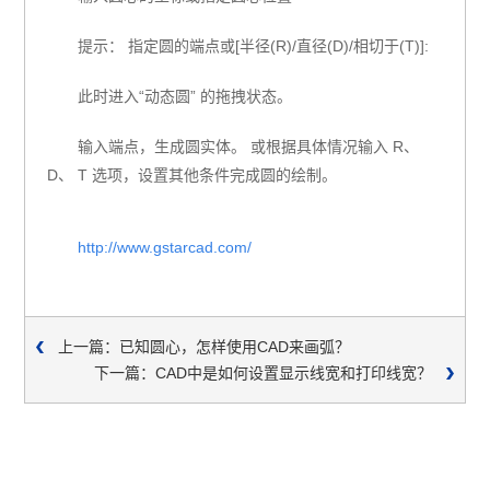
提示：
指定圆的端点或
[半径(R)/直径(D)/相切于(T)]:
此时进入
“动态圆” 的拖拽状态。
输入端点，生成圆实体。
或根据具体情况输入
R
、
D
、
T 选项，设置其他条件完成圆的绘制。
http://www.gstarcad.com/
上一篇：已知圆心，怎样使用CAD来画弧？
下一篇：CAD中是如何设置显示线宽和打印线宽？