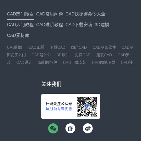
CAD热门搜索
CAD常见问题
CAD快捷键命令大全
CAD入门教程
CAD进阶教程
CAD下载安装
3D建模
CAD素材库
CAD制图
CAD正版
下载CAD
国产CAD
CAD制图软件
CAD制
图初学入门
CAD是什么
3D软件
免费CAD
建筑CAD
CAD安
装
CAD设计
3d制图软件
CAD下载安装
CAD图纸下载
CAD注
册
CAD教程
CAD官网
CAD绘图
dwg
dwg格式
关注我们
扫码关注公众号
每月领专属优惠