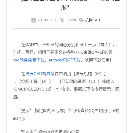
形？
2019-03-01
11428
机械CAD
在
CAD
中，已知圆的圆心分别和圆上一点（端点）、
半径、直径、相切于等组合的多种方法来确定生成的圆。
cad软件免费下载
、
autocad教程下载
，欢迎下载使用！
在
浩辰
CAD机械
软件中调用【浩辰机械（M）】
→【绘图工具（D）】→【已知圆心画圆（C）】或输入
“GMCIRCLEBYC (或 HY)”命令，根据以下命令行提示，画
圆。
提示：
指定圆的圆心或
[半径(R)/直径(D)/相切于(T)/端
点(P)]:
输入圆心的坐标或指定圆心位置