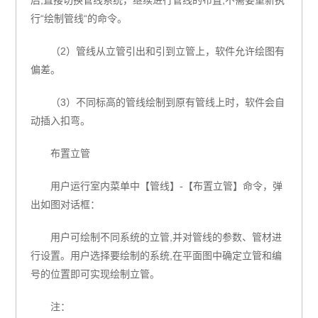
后
,
直接切换管线系统，继续进行管线的布置
,
不需要重新执
行“绘制管线“的命令。
（
2
）管线从立管引出和引到立管上，软件允许绘图有
偏差。
（
3
）不同标高的管线绘制到原有管线上时，软件会自
动插入扣弯。
布置立管
用户运行室内菜单中【管线】
-
【布置立管】命令，弹
出如图对话框：
用户可绘制不同系统的立管
,
并对管线的参数、管材进
行设置。
用户选择要绘制的系统
,
在平面图中确定立管和编
号的位置即可实现绘制立管。
注：