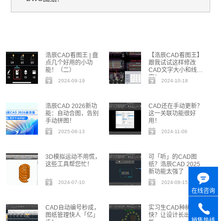
浩辰CAD看图王 | 盘
【浩辰CAD看图王】
点几个好用的小功
跟我试试这样修改
能！（二）
CAD文字大小和线
宽！
2024-09-19
2024-10-18
浩辰CAD 2026新功
CAD还在手动更新？
能：自动合图，告别
这一关联功能很好
手动拼图！
用！
2025-08-13
2024-11-06
3D模拟运动不用慌，
可「听」的CAD图
这些工具帮您忙！
纸？浩辰CAD 2025
新功能太强了
2024-07-10
2024-08-15
在线咨询
CAD自动编号秒成，
实习生CAD种树比我
图纸管理快人「亿」
快？让设计长出新可
销售热线