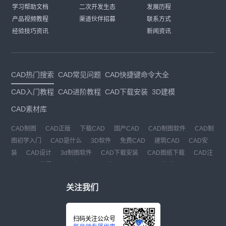
学习帮助文档
二次开发生态
发展历程
产品视频教程
渠道伙伴招募
联系方式
经验技巧资讯
新闻资讯
CAD热门搜索
CAD常见问题
CAD快捷键命令大全
CAD入门教程
CAD进阶教程
CAD下载安装
3D建模
CAD素材库
CAD制图
CAD正版
下载CAD
国产CAD
CAD制图软件
CAD制
图初学入门
CAD是什么
3D软件
免费CAD
建筑CAD
CAD安
装
CAD设计
3d制图软件
CAD下载安装
CAD图纸下载
CAD注
册
CAD教程
CAD官网
CAD绘图
dwg
dwg格式
关注我们
扫码关注公众号