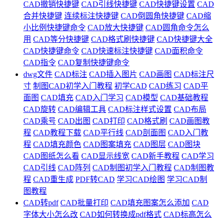
CAD撤销快捷键
CAD引线快捷键
CAD快捷键设置
CAD
合并快捷键
连续标注快捷键
CAD倒圆角快捷键
CAD缩
小比例快捷键命令
CAD放大快捷键
CAD圆角命令怎么
用
CAD等分快捷键
CAD格式刷快捷键
CAD快捷键大全
CAD快捷键命令
CAD快速标注快捷键
CAD面积命令
CAD指令
CAD复制快捷键命令
dwg文件
CAD标注
CAD插入图片
CAD画图
CAD标注尺
寸
制图CAD初学入门教程
初学CAD
CAD练习
CAD平
面图
CAD填充
CAD入门学习
CAD模型
CAD基础教程
CAD旋转
CAD编辑工具
CAD标注样式设置
CAD布局
CAD乘号
CAD出图
CAD打印
CAD格式刷
CAD画图教
程
CAD教程下载
CAD平行线
CAD剖面图
CAD入门教
程
CAD填充颜色
CAD图案填充
CAD图层
CAD图块
CAD图纸怎么看
CAD显示线宽
CAD新手教程
CAD学习
CAD引线
CAD阵列
CAD制图初学入门教程
CAD制图教
程
CAD重生成
PDF转CAD
学习CAD绘图
学习CAD制
图教程
CAD转pdf
CAD批量打印
CAD填充图案怎么添加
CAD
字体大小怎么改
CAD如何转换成pdf格式
CAD标高怎么