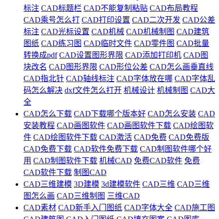
标注
CAD标题栏
CAD不能复制粘贴
CAD布局教程
CAD乘号怎么打
CAD打印设置
CAD二次开发
CAD公差
标注
CAD光标设置
CAD机械
CAD机械制图
CAD建筑
图纸
CAD练习图
CAD临时文件
CAD零件图
CAD批量
转换成pdf
CAD设置图形界限
CAD添加打印机
CAD图
块改名
CAD图形界限
CAD形位公差
CAD怎么画垂直线
CAD指北针
CAD轴线标注
CAD字体放在哪
CAD字体乱
码怎么解决
dxf文件怎么打开
机械设计
机械制图
CAD大
全
CAD怎么下载
CAD下载哪个版本好
CAD怎么安装
CAD
安装教程
CAD画图软件
CAD画图软件下载
CAD绘图软
件
CAD绘图软件下载
CAD激活
CAD免费
CAD免费版
CAD免费下载
CAD软件免费下载
CAD制图软件哪个好
用
CAD制图软件下载
机械CAD
免费CAD软件
免费
CAD软件下载
制图CAD
CAD三维建模
3D建模
3d建模软件
CAD三维
CAD三维
图怎么画
CAD三维制图
三维CAD
CAD素材
CAD新手入门图纸
CAD字体大全
CAD施工图