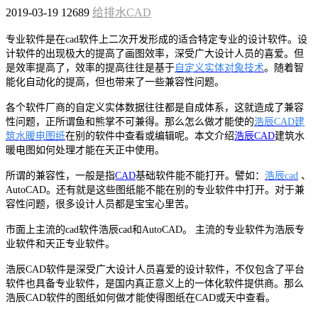
2019-03-19
12689
给排水CAD
专业软件是在cad软件上二次开发形成的适合特定专业的设计软件。设
计软件的出现极大的提高了画图效率，深受广大设计人员的喜爱。但
是效率提高了，效率的提高往往是基于
自定义实体对象技术
。随着智
能化自动化的提高，但也带来了一些兼容性问题。
各个软件厂商的自定义实体数据往往都是自成体系，这就造成了兼容
性问题，正所谓鱼和熊掌不可兼得。那么怎么做才能使的
浩辰CAD建
筑水暖电图纸
在别的软件中查看或编辑呢。本文介绍
浩辰CAD
建筑水
暖电图如何处理才能在天正中使用。
所谓的兼容性，一般是指
CAD
基础软件能不能打开。譬如：
浩辰cad
、
AutoCAD。还有就是这些图纸能不能在别的专业软件中打开。对于兼
容性问题，很多设计人员都是宝宝心里苦。
市面上主流的
cad
软件浩辰
cad
和
AutoCAD
。 主流的专业软件为浩辰专
业软件和天正专业软件。
浩辰CAD软件是深受广大设计人员喜爱的设计软件，不仅包含了平台
软件也具备专业软件，是国内真正意义上的一体化软件提供商。那么
浩辰CAD软件的图纸如何做才能使得图纸在
CAD
或天中查看。