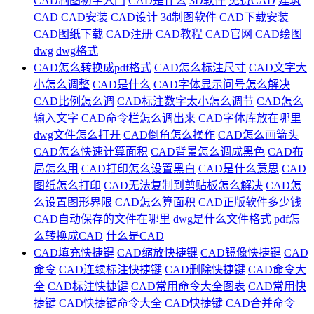
CAD制图初学入门
CAD是什么
3D软件
免费CAD
建筑
CAD
CAD安装
CAD设计
3d制图软件
CAD下载安装
CAD图纸下载
CAD注册
CAD教程
CAD官网
CAD绘图
dwg
dwg格式
CAD怎么转换成pdf格式
CAD怎么标注尺寸
CAD文字大
小怎么调整
CAD是什么
CAD字体显示问号怎么解决
CAD比例怎么调
CAD标注数字太小怎么调节
CAD怎么
输入文字
CAD命令栏怎么调出来
CAD字体库放在哪里
dwg文件怎么打开
CAD倒角怎么操作
CAD怎么画箭头
CAD怎么快速计算面积
CAD背景怎么调成黑色
CAD布
局怎么用
CAD打印怎么设置黑白
CAD是什么意思
CAD
图纸怎么打印
CAD无法复制到剪贴板怎么解决
CAD怎
么设置图形界限
CAD怎么算面积
CAD正版软件多少钱
CAD自动保存的文件在哪里
dwg是什么文件格式
pdf怎
么转换成CAD
什么是CAD
CAD填充快捷键
CAD缩放快捷键
CAD镜像快捷键
CAD
命令
CAD连续标注快捷键
CAD删除快捷键
CAD命令大
全
CAD标注快捷键
CAD常用命令大全图表
CAD常用快
捷键
CAD快捷键命令大全
CAD快捷键
CAD合并命令