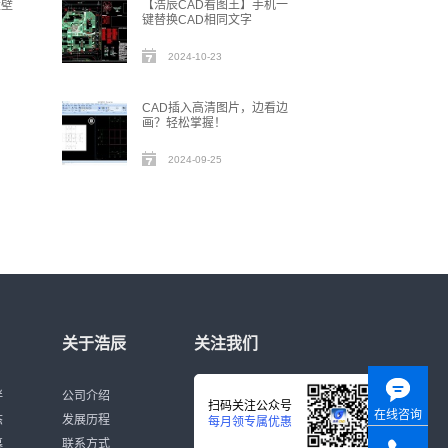
量壁
【浩辰CAD看图王】手机一
键替换CAD相同文字
2024-10-23
？
CAD插入高清图片，边看边
画？轻松掌握！
2024-09-25
关于浩辰
关注我们
伴
公司介绍
扫码关注公众号
在线咨询
态
发展历程
每月领专属优惠
募
联系方式