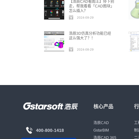
【浩辰CAD看图王】停下别
走，帮我看看「CAD图块」
怎么插入？
2024-09-29
浩辰3D仿真分析功能已经
这么强大了？！
2024-08-29
核心产品
浩辰CAD
工
400-800-1418
GstarBIM
制
浩辰CAD 365
二