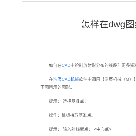
怎样在dwg
如何在
CAD
中绘制放射形分布的线段？更多资
在
浩辰
CAD机械
软件中调用【浩辰机械（M）
下图所示的图形。
提示：
选择基准点：
操作：鼠标拾取基准点。
提示：
输入射线起点：
<中心点>