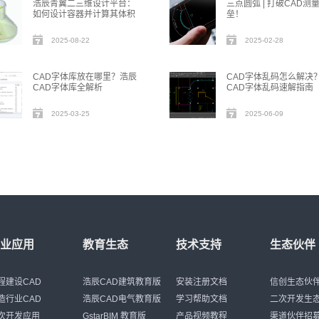
浩辰青翼二三维设计平台：
三点圆弧 | 打破CAD测
如何设计容器并计算其体积
垒！
2025-08-22
2025-02-28
CAD字体库放在哪里？浩辰
CAD字体乱码怎么解决
CAD字体库全解析
CAD字体乱码速解指南
2025-03-25
2025-06-09
行业应用
教育生态
技术支持
生态伙伴
程建设CAD
浩辰CAD建筑教育版
安装注册文档
信创生态伙
造行业CAD
浩辰CAD电气教育版
学习帮助文档
二次开发生
次开发应用
GstarBIM 教育版
产品视频教程
渠道伙伴招