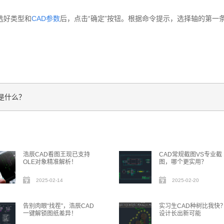
选好类型和
CAD参数
后，点击“确定”按钮。根据命令提示，选择轴的第一
是什么？
浩辰CAD看图王现已支持
CAD常规截图VS专业截
OLE对象精准解析！
图，哪个更实用？
2025-02-14
2025-02-20
告别肉眼“找茬”，浩辰CAD
实习生CAD种树比我快
一键解锁图纸差异！
设计长出新可能