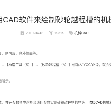
用CAD软件来绘制砂轮越程槽的机
2019-04-01
15315
机械CAD
圆，磨内圆，磨外端面等。
→【构造工具（S）】→【砂轮越程槽（A）】或输入“YCC”命令，就
图所示。
法，并在参数项中选择合适的参数实现砂轮越程槽的构造，
浩辰CAD
机械