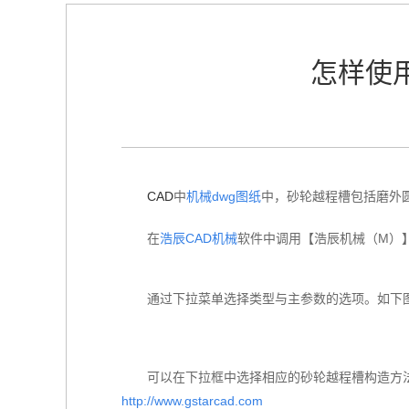
怎样使
CAD
中
机械dwg图纸
中，砂轮越程槽包括磨外
在
浩辰CAD机械
软件中调用【浩辰机械（M）】
通过下拉菜单选择类型与主参数的选项。如下
可以在下拉框中选择相应的砂轮越程槽构造方
http://www.gstarcad.com